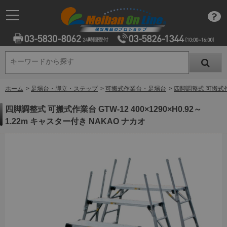
キーワードから探す
キーワードから探す
ホーム
>
足場台・脚立・ステップ
>
可搬式作業台・足場台
>
四脚調整式 可搬式作業台
四脚調整式 可搬式作業台 GTW-12 400×1290×H0.92～
1.22m キャスター付き NAKAO ナカオ