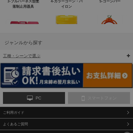
3-フルハーネス型墜
4-カラーコーン・パ
5-コーンバー
落制止用器具
イロン
ジャンルから探す
工種・シーンで選ぶ
6-矢印板/LED矢印板
7-クッションドラム
8-バリケード・フェ
ンス
PC
スマートフォン
ご利用ガイド
9-点字マット・タイ
10-樹脂製敷板・養生
11-段差解消マット/
ヤストッパー
用ゴムマット
スロープ
よくあるご質問