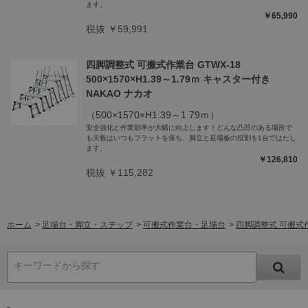
ます。
￥65,990
税抜 ￥59,991
四脚調整式 可搬式作業台 GTWX-18
500×1570×H1.39～1.79ｍ キャスター付き
NAKAO ナカオ
（500×1570×H1.39～1.79ｍ）
安全強化と作業効率が大幅に向上します！どんな凸凹のある場所で
も天板はいつもフラットを保ち、脚立と足場板の役割を1台ではたし
ます。
￥126,810
税抜 ￥115,282
ホーム
>
足場台・脚立・ステップ
>
可搬式作業台・足場台
>
四脚調整式 可搬式作業台
キーワードから探す