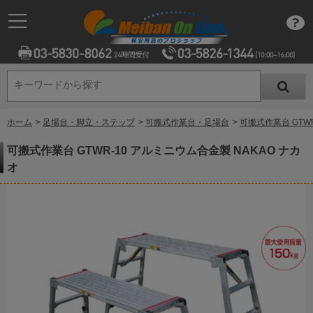
キーワードから探す
キーワードから探す
ホーム
>
足場台・脚立・ステップ
>
可搬式作業台・足場台
>
可搬式作業台 GTWR
可搬式作業台 GTWR-10 アルミニウム合金製 NAKAO ナカ
オ