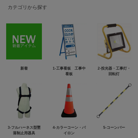
カテゴリから探す
新着
1-工事看板 工事中
2-投光器・工事灯・
看板
回転灯
3-フルハーネス型墜
4-カラーコーン・パ
5-コーンバー
落制止用器具
イロン