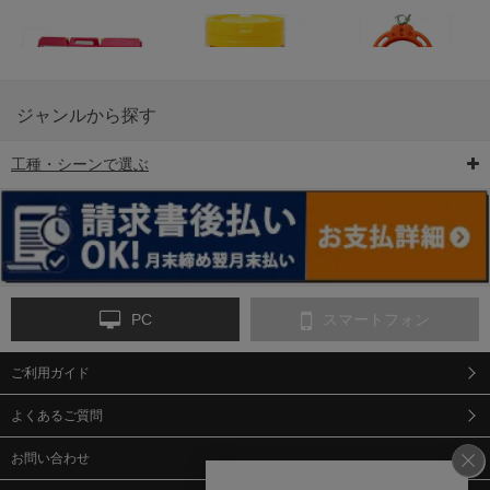
ジャンルから探す
工種・シーンで選ぶ
6-矢印板/LED矢印板
7-クッションドラム
8-バリケード・フェ
ンス
PC
スマートフォン
ご利用ガイド
9-点字マット・タイ
10-樹脂製敷板・養生
11-段差解消マット/
ヤストッパー
用ゴムマット
スロープ
よくあるご質問
お問い合わせ