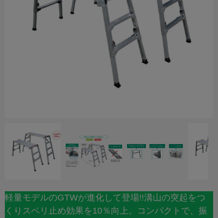
軽量モデルのGTWが進化して登場!!溝山の突起をつ
くりスベリ止め効果を10％向上。コンパクトで、振