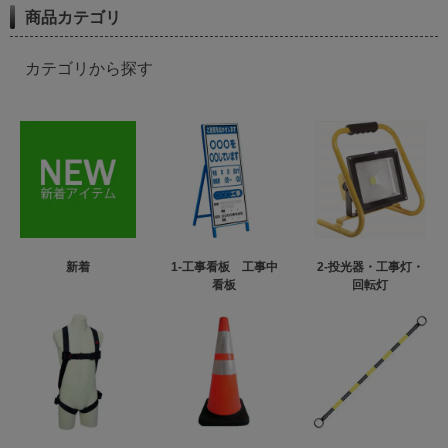
商品カテゴリ
カテゴリから探す
新着
1-工事看板 工事中
2-投光器・工事灯・
看板
回転灯