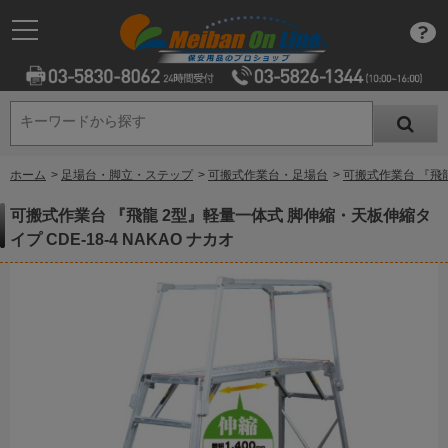
キーワードから探す
キーワードから探す
ホーム
>
足場台・脚立・ステップ
>
可搬式作業台・足場台
>
可搬式作業台 『飛龍
可搬式作業台 『飛龍 2型』軽量一体式 脚伸縮・天板伸縮タ
イプ CDE-18-4 NAKAO ナカオ