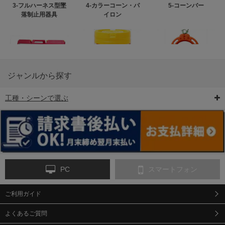
3-フルハーネス型墜
4-カラーコーン・パ
5-コーンバー
落制止用器具
イロン
ジャンルから探す
工種・シーンで選ぶ
6-矢印板/LED矢印板
7-クッションドラム
8-バリケード・フェ
ンス
PC
スマートフォン
ご利用ガイド
9-点字マット・タイ
10-樹脂製敷板・養生
11-段差解消マット/
ヤストッパー
用ゴムマット
スロープ
よくあるご質問