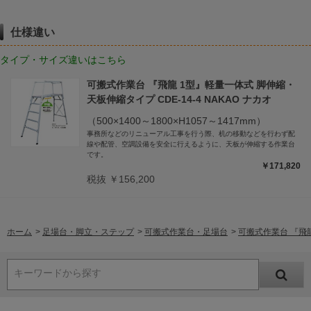
仕様違い
タイプ・サイズ違いはこちら
可搬式作業台 『飛龍 1型』軽量一体式 脚伸縮・
天板伸縮タイプ CDE-14-4 NAKAO ナカオ
（500×1400～1800×H1057～1417mm）
事務所などのリニューアル工事を行う際、机の移動などを行わず配
線や配管、空調設備を安全に行えるように、天板が伸縮する作業台
です。
￥171,820
税抜 ￥156,200
ホーム
>
足場台・脚立・ステップ
>
可搬式作業台・足場台
>
可搬式作業台 『飛龍
キーワードから探す