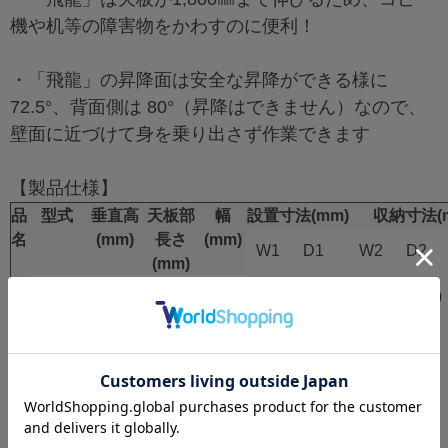
機や机等の障害物をかわすのに便利！
・「飛龍」の昇降面は安全な昇降ができる様に
72.5°、背面側は 80°（昇降はできません）なので、
壁面に近づけて身を乗り出さず作業できます
【製品仕様】
品
型式
垂直高
天板部
幅
設置寸法(mm)
収納寸法(
名
(mm)
長さ
(mm)
W1
D1
W2
D2
(mm)
飛
CDE-
1057
1400
500
795
2055
818
1750
龍
14-4
～
～
～
～
1
1417
1800
883
2634
型
飛
CDE-
1390
(100
881
2219
876
龍
18-4
～
ピッ
～
～