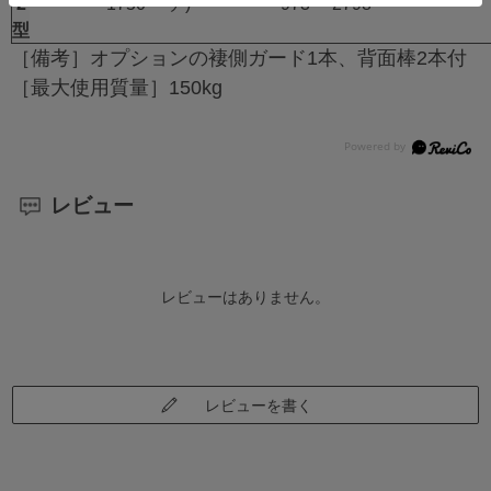
2
1750
チ)
973
2798
型
［備考］オプションの褄側ガード1本、背面棒2本付
［最大使用質量］150kg
レビュー
レビューはありません。
レビューを書く