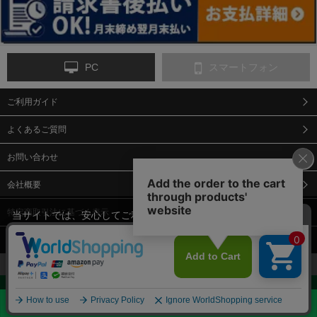
PC
スマートフォン
ご利用ガイド
9-点字マット・タイ
10-樹脂製敷板・養生
11-段差解消マット/
ヤストッパー
用ゴムマット
スロープ
よくあるご質問
お問い合わせ
会社概要
特定商取引法に基づく表示
当サイトでは、安心してご利用いただくため（なりすまし防止
等）、またサイトの利便性向上のため、クッキー(Cookie)を使用
個人情報保護方針
しています。 サイトのクッキー(Cookie)の使用に関しては、「
プ
12-安全ベスト
13-誘導灯・誘導棒・
14-ライフジャケット
合図灯・手旗
ライバシーポリシー
」をお読みください。
承諾する
お見積・ご購入へ
Copyright© 2018 Sendaimeiban All Rights Reserved.