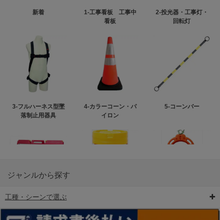
新着
1-工事看板 工事中
2-投光器・工事灯・
看板
回転灯
3-フルハーネス型墜
4-カラーコーン・パ
5-コーンバー
落制止用器具
イロン
ジャンルから探す
工種・シーンで選ぶ
6-矢印板/LED矢印板
7-クッションドラム
8-バリケード・フェ
ンス