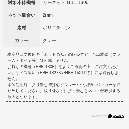
対象本体機種
ガーネット HBE-1806
ネット目合い
2mm
素材
ポリエチレン
カラー
グレー
本商品は交換用の「ネットのみ」の販売です。台車本体（フレ
ーム・タイヤ等）は付属しません。
お持ちの機種（HBE-1806）をよくご確認の上、ご注文くださ
い。サイズ違い（HBE-1827KやHBE-1521K等）には適合しま
せん。
本体使用時、折り畳む際は必ずフレーム中央部のパッカーを取
り外してください。取り外さずに折り畳むとネットが破損する
原因となります。