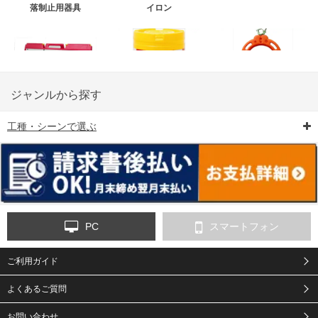
落制止用器具
イロン
ジャンルから探す
工種・シーンで選ぶ
6-矢印板/LED矢印板
7-クッションドラム
8-バリケード・フェ
ンス
PC
スマートフォン
ご利用ガイド
9-点字マット・タイ
10-樹脂製敷板・養生
11-段差解消マット/
ヤストッパー
用ゴムマット
スロープ
よくあるご質問
お問い合わせ