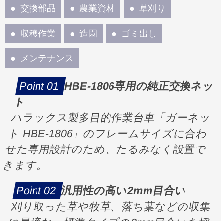
交換部品
農業資材
草刈り
収穫作業
造園
ゴミ出し
メンテナンス
HBE-1806専用の純正交換ネッ
ト
ハラックス製多目的作業台車「ガーネッ
ト HBE-1806」のフレームサイズに合わ
せた専用設計のため、たるみなく設置で
きます。
汎用性の高い2mm目合い
刈り取った草や牧草、落ち葉などの収集