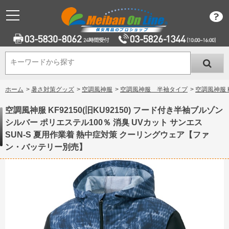
キーワードから探す
キーワードから探す
ホーム
>
暑さ対策グッズ
>
空調風神服
>
空調風神服 半袖タイプ
>
空調風神服 
空調風神服 KF92150(旧KU92150) フード付き半袖ブルゾン
シルバー ポリエステル100％ 消臭 UVカット サンエス
SUN-S 夏用作業着 熱中症対策 クーリングウェア【ファ
ン・バッテリー別売】