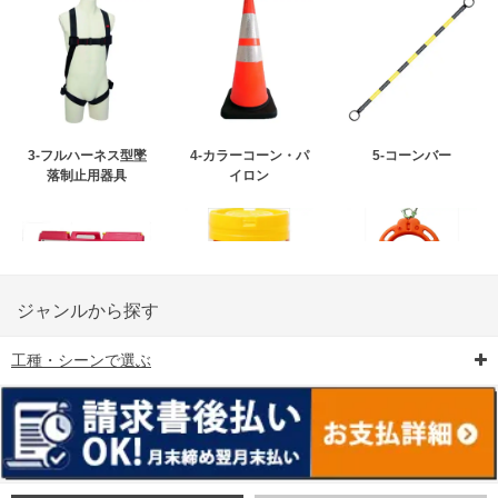
3-フルハーネス型墜
4-カラーコーン・パ
5-コーンバー
落制止用器具
イロン
ジャンルから探す
工種・シーンで選ぶ
6-矢印板/LED矢印板
7-クッションドラム
8-バリケード・フェ
ンス