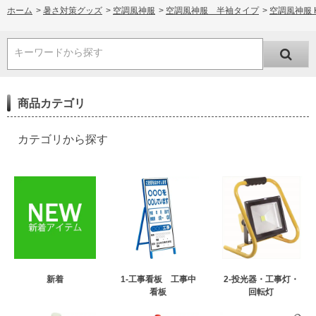
ホーム
>
暑さ対策グッズ
>
空調風神服
>
空調風神服 半袖タイプ
>
空調風神服 
キーワードから探す
商品カテゴリ
カテゴリから探す
新着
1-工事看板 工事中
2-投光器・工事灯・
看板
回転灯