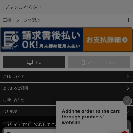
ジャンルから探す
工種・シーンで選ぶ
6-矢印板/LED矢印板
7-クッションドラム
8-バリケード・フェ
ンス
PC
スマートフォン
ご利用ガイド
9-点字マット・タイ
10-樹脂製敷板・養生
11-段差解消マット/
ヤストッパー
用ゴムマット
スロープ
よくあるご質問
お問い合わせ
会社概要
特定商取引法に基づく表示
当サイトでは、安心してご利用いただくため（なりすまし防止
等）、またサイトの利便性向上のため、クッキー(Cookie)を使用