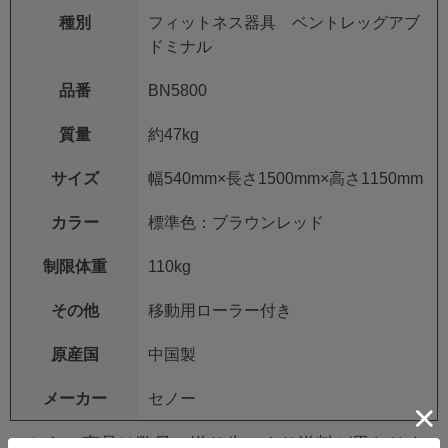
種別
フィットネス器具 ベントレッグアブ
ドミナル
品番
BN5800
質量
約47kg
サイズ
幅540mm×長さ1500mm×高さ1150mm
カラー
標準色：ブラウンレッド
制限体重
110kg
その他
移動用ローラー付き
原産国
中国製
メーカー
セノー
こちらの商品は数量・送り先により送料が異なりま