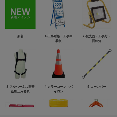
新着
1-工事看板 工事中
2-投光器・工事灯・
看板
回転灯
3-フルハーネス型墜
4-カラーコーン・パ
5-コーンバー
落制止用器具
イロン