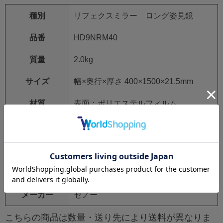
種別
リフェクスミラー ロング姿見鏡
品番
HD9NRM40
質量
2.0kg
サイズ
幅×奥行×厚さ 400×1500×21.5mm
材質
表面：ポリエステルフィルム
フレーム、飾り縁：アルミニウム
芯材：硬質ウレタン
付属品
吊り下げ用チェーン、S字金具、お手
入れクロス、両面テープ、床置き用す
べり止めゴム
メーカー
セノー
こちらの商品は数量・送り先により送料が異なりま