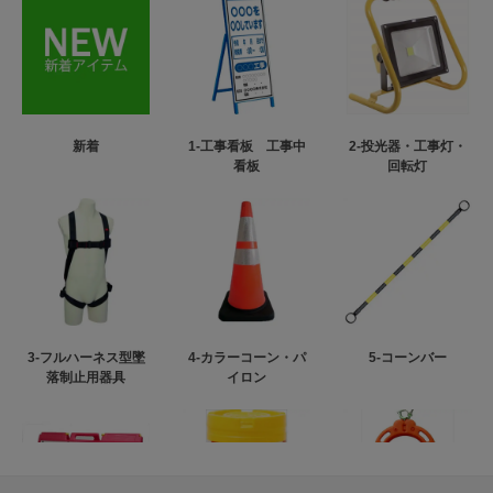
新着
1-工事看板 工事中
2-投光器・工事灯・
看板
回転灯
3-フルハーネス型墜
4-カラーコーン・パ
5-コーンバー
落制止用器具
イロン