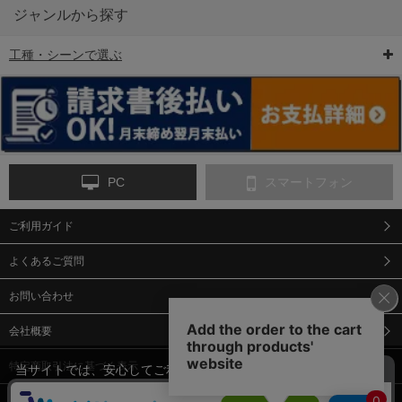
ジャンルから探す
工種・シーンで選ぶ
6-矢印板/LED矢印板
7-クッションドラム
8-バリケード・フェ
ンス
PC
スマートフォン
ご利用ガイド
9-点字マット・タイ
10-樹脂製敷板・養生
11-段差解消マット/
ヤストッパー
用ゴムマット
スロープ
よくあるご質問
お問い合わせ
会社概要
特定商取引法に基づく表示
当サイトでは、安心してご利用いただくため（なりすまし防止
等）、またサイトの利便性向上のため、クッキー(Cookie)を使用
個人情報保護方針