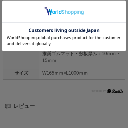
商品名
段差解消スロープ ワンツースロープ
品番
AR-1518
用途
コンパネ・養生用ゴムマット・敷板の
段差解消に
対応コンパネ厚み：9ｍｍ・12ｍｍ
推奨ゴムマット・敷板厚み：10ｍｍ・
15ｍｍ
サイズ
W165ｍｍ×L1000ｍｍ
レビュー