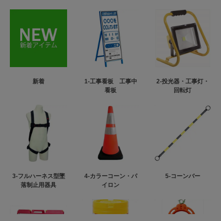
新着
1-工事看板 工事中
2-投光器・工事灯・
看板
回転灯
3-フルハーネス型墜
4-カラーコーン・パ
5-コーンバー
落制止用器具
イロン