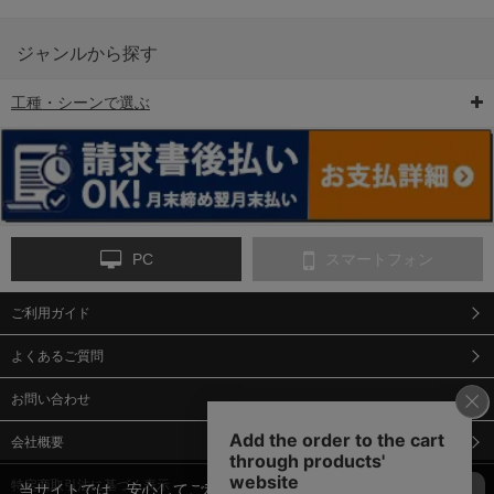
ジャンルから探す
工種・シーンで選ぶ
6-矢印板/LED矢印板
7-クッションドラム
8-バリケード・フェ
ンス
PC
スマートフォン
ご利用ガイド
9-点字マット・タイ
10-樹脂製敷板・養生
11-段差解消マット/
ヤストッパー
用ゴムマット
スロープ
よくあるご質問
お問い合わせ
会社概要
特定商取引法に基づく表示
当サイトでは、安心してご利用いただくため（なりすまし防止