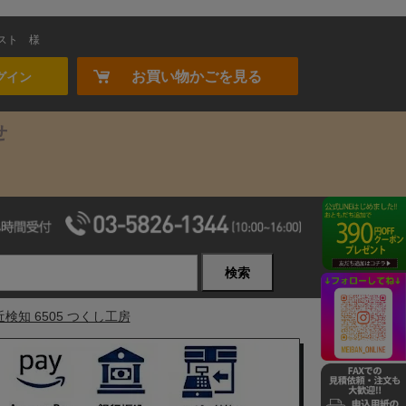
スト
様
お買い物かごを見る
グイン
せ
検索
知 6505 つくし工房