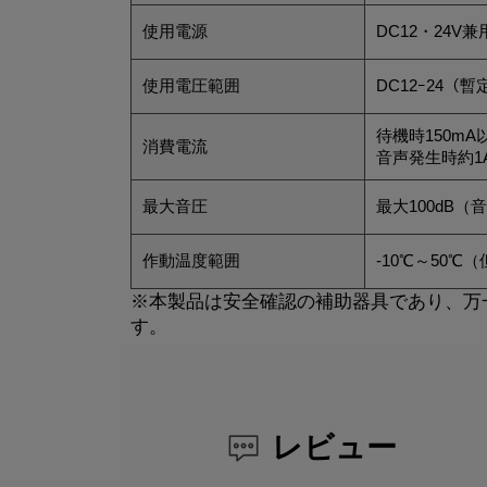
使用電源
DC12・24V兼
使用電圧範囲
DC12ｰ24（
待機時150mA
消費電流
音声発生時約1
最大音圧
最大100dB（
作動温度範囲
-10℃～50
※本製品は安全確認の補助器具であり、万
す。
レビュー