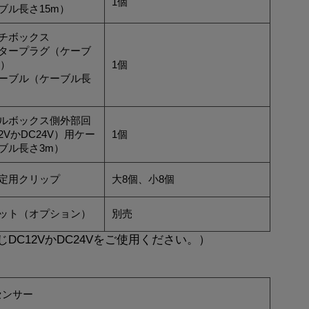
1個
ブル長さ15m）
チボックス
タープラグ（ケーブ
m）
1個
ーブル（ケーブル長
ルボックス側外部回
2VかDC24V）用ケー
1個
ブル長さ3m）
定用クリップ
大8個、小8個
ット（オプション）
別売
C12VかDC24Vをご使用ください。）
センサー