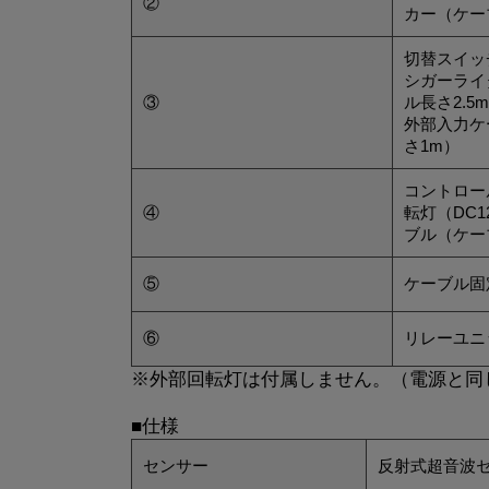
②
カー（ケー
切替スイッ
シガーライ
③
ル長さ2.5
外部入力ケ
さ1m）
コントロー
④
転灯（DC1
ブル（ケー
⑤
ケーブル固
⑥
リレーユニ
※外部回転灯は付属しません。（電源と同じD
■仕様
センサー
反射式超音波