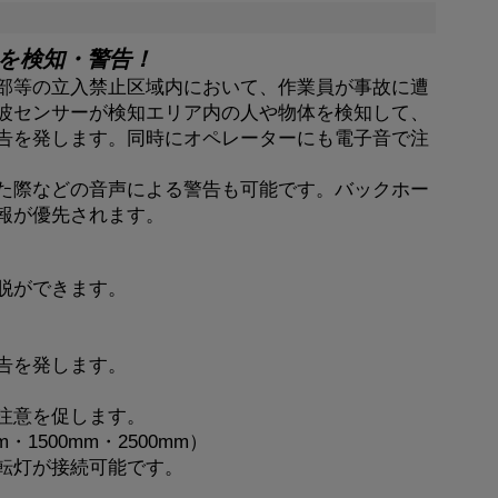
を検知・警告！
部等の立入禁止区域内において、作業員が事故に遭
波センサーが検知エリア内の人や物体を検知して、
告を発します。同時にオペレーターにも電子音で注
た際などの音声による警告も可能です。バックホー
報が優先されます。
脱ができます。
告を発します。
注意を促します。
1500mm・2500mm）
転灯が接続可能です。