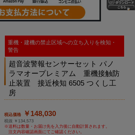
重機・建機の禁止区域への立ち入りを検知・
警告
超音波警報センサーセット パノ
ラマオープレミアム 重機接触防
止装置 接近検知 6505 つくし工
房
￥148,030
税抜 ￥134,573