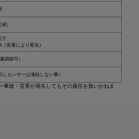
用
暫定値）
以下
A（音量により変化）
音量調節可）
℃（但しセンサーは凍結しない事）
一事故・災害が発生してもその責任を負いかねま