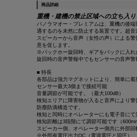
商品詳細
重機・建機の禁止区域への立ち入り
パノラマオー・プレミアムは、重機の後端
遇するのを未然に防止する装置です。超音
スピーカーから音声（女性の声）による警
意を促します。
※バックホー旋回時、ギアをバックに入れ
旋回時の音声警報中でもセンサーの音声警
■ 特長
各部品は強力マグネットにより、簡単に着
センサー最大3個まで接続可能
音量調節が可能です。（最大100dB）
検知エリアに障害物が入ると音声により警
防塵防滴構造です。
検知と同時にオペレーターにも電子音にて
検知距離は3段階にて調節可能です（600mm・
スピーカー側、オペレーター側共に外部回
※外部有電圧出力DC（電源電圧と同圧）