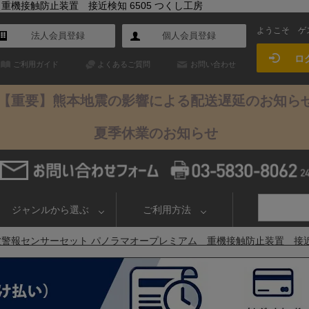
機接触防止装置 接近検知 6505 つくし工房
ようこそ
ゲ
法人会員登録
個人会員登録
ロ
ご利用ガイド
よくあるご質問
お問い合わせ
【重要】熊本地震の影響による配送遅延のお知ら
夏季休業のお知らせ
ジャンルから選ぶ
ご利用方法
警報センサーセット パノラマオープレミアム 重機接触防止装置 接近検