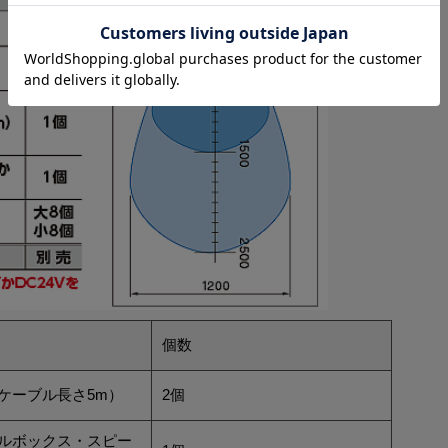
個数
ケーブル長さ5m）
2個
ルボックス・スピー