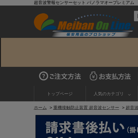
超音波警報センサーセット パノラマオープレミアム 重
トップページ
人気のカテゴリ
ホーム
>
重機接触防止装置 超音波センサー
>
超音波