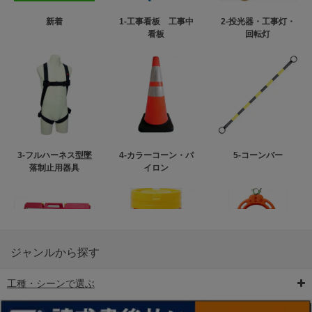
新着
1-工事看板 工事中
2-投光器・工事灯・
看板
回転灯
3-フルハーネス型墜
4-カラーコーン・パ
5-コーンバー
落制止用器具
イロン
ジャンルから探す
工種・シーンで選ぶ
6-矢印板/LED矢印板
7-クッションドラム
8-バリケード・フェ
ンス