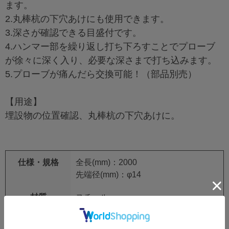
ます。
2.丸棒杭の下穴あけにも使用できます。
3.深さが確認できる目盛付です。
4.ハンマー部を繰り返し打ち下ろすことでプローブ
が徐々に深く入り、必要な深さまで打ち込みます。
5.プローブが痛んだら交換可能！（部品別売）
【用途】
埋設物の位置確認、丸棒杭の下穴あけに。
仕様・規格
全長(mm)：2000
先端径(mm)：φ14
材質
スチール
質量・質量単位
3.5ｋｇ