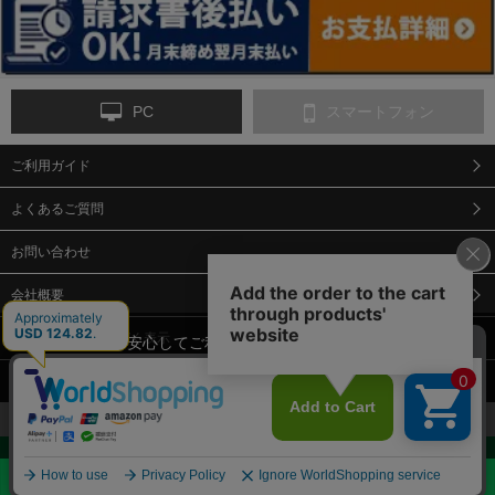
PC
スマートフォン
ご利用ガイド
9-点字マット・タイ
10-樹脂製敷板・養生
11-段差解消マット/
ヤストッパー
用ゴムマット
スロープ
よくあるご質問
お問い合わせ
会社概要
特定商取引法に基づく表示
当サイトでは、安心してご利用いただくため（なりすまし防止
等）、またサイトの利便性向上のため、クッキー(Cookie)を使用
個人情報保護方針
しています。 サイトのクッキー(Cookie)の使用に関しては、「
プ
12-安全ベスト
13-誘導灯・誘導棒・
14-ライフジャケット
合図灯・手旗
ライバシーポリシー
」をお読みください。
承諾する
お見積・ご購入へ
Copyright© 2018 Sendaimeiban All Rights Reserved.