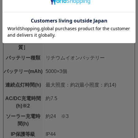
充電電源(V)
AC100orDC12orソーラー充電
作業時高さ(mm)
870～2,100 ※1
三脚段数［材
3段［アルミニウム］
質］
バッテリー種類
リチウムイオンバッテリー
バッテリー(mAh)
5000×3個
連続点灯時間(h)
最大照度：約2(最小照度：約14)
AC/DC充電時間
約7.5
(h)※2
ソーラー充電時
約24 ※3
間(h)
IP保護等級
IP44