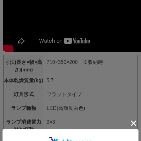
寸法(長さ×幅×高
710×350×200 ※収納時
さ)(mm)
本体乾燥質量(kg)
5.7
灯具形式
フラットタイプ
ランプ種類
LED(高輝度白色)
ランプ消費電力
9×3
(W)×灯数
ランプ全光束(lm)
3,450