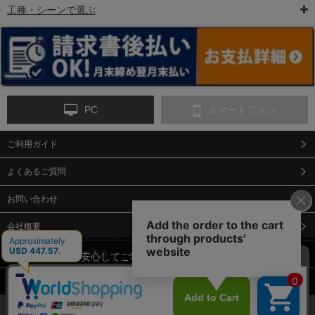
工種・シーンで選ぶ
6-矢印板/LED矢印板
7-クッションドラム
8-バリケード・フェ
ンス
PC
スマートフォン
ご利用ガイド
9-点字マット・タイ
10-樹脂製敷板・養生
11-段差解消マット/
ヤストッパー
用ゴムマット
スロープ
よくあるご質問
お問い合わせ
会社概要
特定商取引法に基づく表示
当サイトでは、安心してご利用いただくため（なりすまし防止
等）、またサイトの利便性向上のため、クッキー(Cookie)を使用
個人情報保護方針
しています。 サイトのクッキー(Cookie)の使用に関しては、「
プ
12-安全ベスト
13-誘導灯・誘導棒・
14-ライフジャケット
合図灯・手旗
ライバシーポリシー
」をお読みください。
承諾する