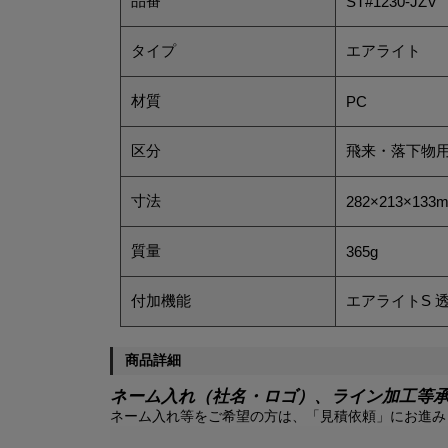
品番
ST#1230-JZV
タイプ
エアライト
材質
PC
区分
飛来・落下物用
寸法
282×213×133
質量
365g
付加機能
エアライトS 
商品詳細
ネーム入れ（社名・ロゴ）、ライン加工等
ネーム入れ等をご希望の方は、「見積依頼」にお進み