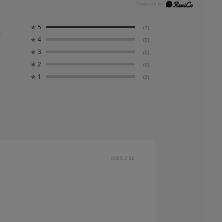
0
★
5
(1)
★
4
(0)
★
3
(0)
★
2
(0)
★
1
(0)
2025.7.30