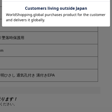
 墜落時保護用
mm
透明ひさし 通気孔付き 溝付きEPA
承ります！
ください。