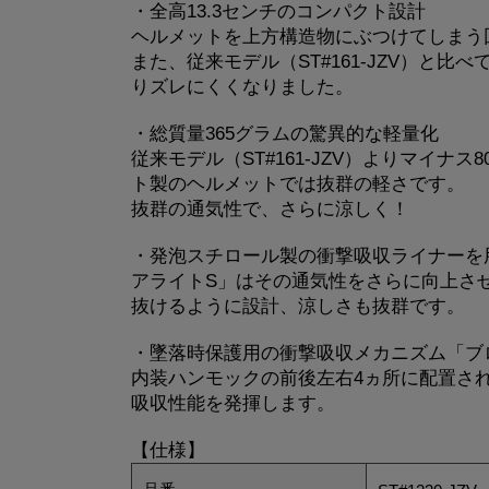
・全高13.3センチのコンパクト設計
ヘルメットを上方構造物にぶつけてしまう
また、従来モデル（ST#161-JZV）と
りズレにくくなりました。
・総質量365グラムの驚異的な軽量化
従来モデル（ST#161-JZV）よりマイナ
ト製のヘルメットでは抜群の軽さです。
抜群の通気性で、さらに涼しく！
・発泡スチロール製の衝撃吸収ライナーを
アライトS」はその通気性をさらに向上さ
抜けるように設計、涼しさも抜群です。
・墜落時保護用の衝撃吸収メカニズム「ブ
内装ハンモックの前後左右4ヵ所に配置さ
吸収性能を発揮します。
【仕様】