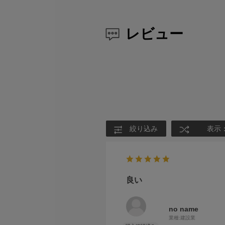
レビュー
絞り込み
表示
良い
no name
業種:
建設業