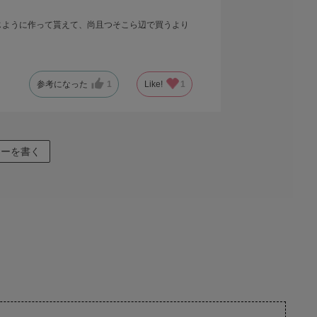
じように作って貰えて、尚且つそこら辺で買うより
参考になった
1
Like!
1
ューを書く