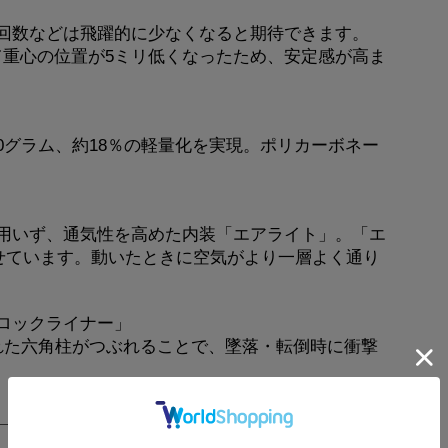
回数などは飛躍的に少なくなると期待できます。
比べて重心の位置が5ミリ低くなったため、安定感が高ま
ス80グラム、約18％の軽量化を実現。ポリカーボネー
用いず、通気性を高めた内装「エアライト」。「エ
せています。動いたときに空気がより一層よく通り
ロックライナー」
れた六角柱がつぶれることで、墜落・転倒時に衝撃