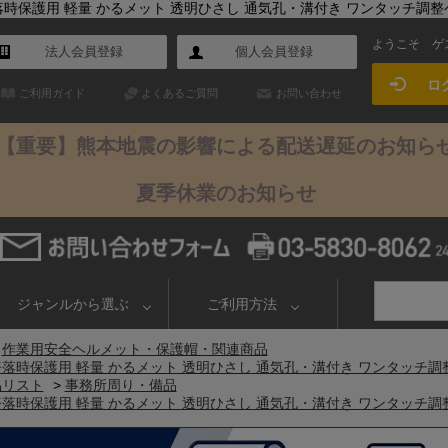
用 墜落時保護用 軽量 かるメット 透明ひさし 通気孔・溝付き ワンタッチ調
ようこそ
ゲ
法人会員登録
個人会員登録
ロ
ご利用ガイド
よくあるご質問
お問い合わせ
【重要】熊本地震の影響による配送遅延のお知ら
夏季休業のお知らせ
ジャンルから選ぶ
ご利用方法
>
作業用安全ヘルメット・保護帽・関連商品
物用 墜落時保護用 軽量 かるメット 透明ひさし 通気孔・溝付き ワンタッチ
品リスト
>
事務所周り・備品
物用 墜落時保護用 軽量 かるメット 透明ひさし 通気孔・溝付き ワンタッチ