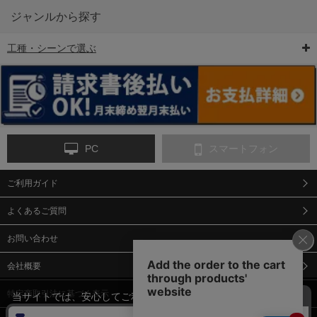
ジャンルから探す
工種・シーンで選ぶ
6-矢印板/LED矢印板
7-クッションドラム
8-バリケード・フェ
ンス
PC
スマートフォン
ご利用ガイド
9-点字マット・タイ
10-樹脂製敷板・養生
11-段差解消マット/
ヤストッパー
用ゴムマット
スロープ
よくあるご質問
お問い合わせ
会社概要
特定商取引法に基づく表示
当サイトでは、安心してご利用いただくため（なりすまし防止
等）、またサイトの利便性向上のため、クッキー(Cookie)を使用