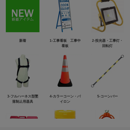
新着
1-工事看板 工事中
2-投光器・工事灯・
看板
回転灯
3-フルハーネス型墜
4-カラーコーン・パ
5-コーンバー
落制止用器具
イロン