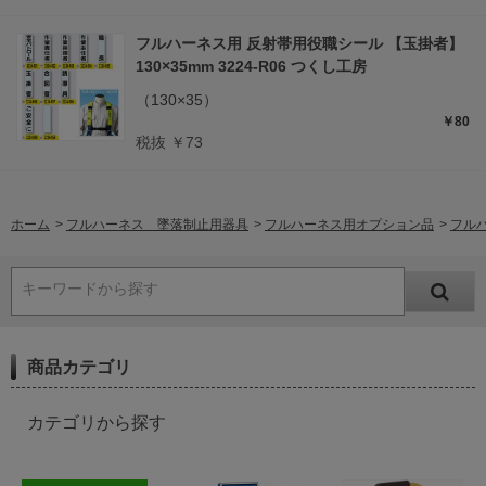
フルハーネス用 反射帯用役職シール 【玉掛者】
130×35mm 3224-R06 つくし工房
（130×35）
￥80
税抜 ￥73
ホーム
>
フルハーネス 墜落制止用器具
>
フルハーネス用オプション品
>
フルハ
キーワードから探す
商品カテゴリ
カテゴリから探す