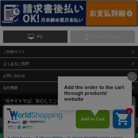
ンス
PC
スマートフォン
ご利用ガイド
9-点字マット・タイ
10-樹脂製敷板・養生
11-段差解消マット/
ヤストッパー
用ゴムマット
スロープ
よくあるご質問
お問い合わせ
会社概要
特定商取引法に基づく表示
当サイトでは、安心してご利用いただくため（なりすまし防止
等）、またサイトの利便性向上のため、クッキー(Cookie)を使用
個人情報保護方針
しています。 サイトのクッキー(Cookie)の使用に関しては、「
プ
12-安全ベスト
13-誘導灯・誘導棒・
14-ライフジャケット
合図灯・手旗
ライバシーポリシー
」をお読みください。
承諾する
お見積・ご購入へ