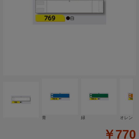
青
緑
オレンジ
￥770