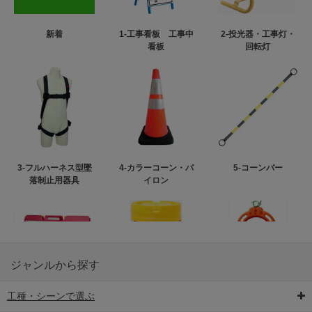
新着
1-工事看板 工事中
2-投光器・工事灯・
看板
回転灯
3-フルハーネス型墜
4-カラーコーン・パ
5-コーンバー
落制止用器具
イロン
ジャンルから探す
工種・シーンで選ぶ
6-矢印板/LED矢印板
7-クッションドラム
8-バリケード・フェ