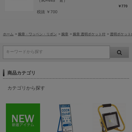
（90×445 青）
￥770
税抜 ￥700
ホーム
>
腕章・ワッペン・リボン
>
腕章
>
腕章 透明ポケット付
>
透明ポケット付
キーワードから探す
商品カテゴリ
カテゴリから探す