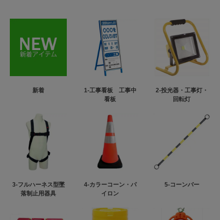
新着
1-工事看板 工事中
2-投光器・工事灯・
看板
回転灯
3-フルハーネス型墜
4-カラーコーン・パ
5-コーンバー
落制止用器具
イロン