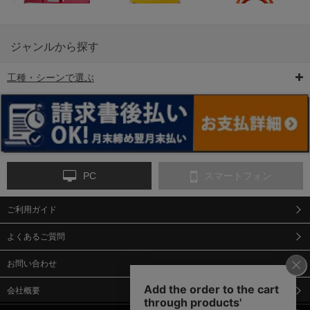
ジャンルから探す
工種・シーンで選ぶ
6-矢印板/LED矢印板
7-クッションドラム
8-バリケード・フェ
ンス
PC
スマートフォン
ご利用ガイド
9-点字マット・タイ
10-樹脂製敷板・養生
11-段差解消マット/
ヤストッパー
用ゴムマット
スロープ
よくあるご質問
お問い合わせ
会社概要