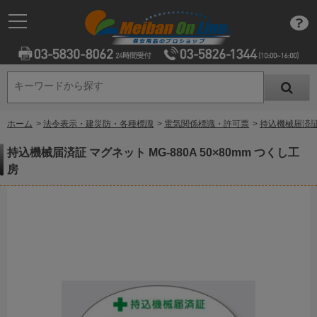
キーワードから探す
キーワードから探す
ホーム
>
法令表示・建災防・各種標識
>
電気関係標識・許可票
>
持込機械届済証 
持込機械届済証 マグネット MG-880A 50×80mm つくし工
房