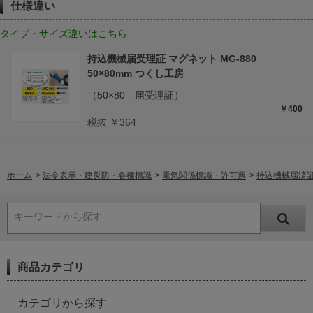
仕様違い
タイプ・サイズ違いはこちら
持込機械届受理証 マグネット MG-880
50×80mm つくし工房
（50×80 届受理証）
￥400
税抜 ￥364
ホーム
>
法令表示・建災防・各種標識
>
電気関係標識・許可票
>
持込機械届済証 
キーワードから探す
商品カテゴリ
カテゴリから探す