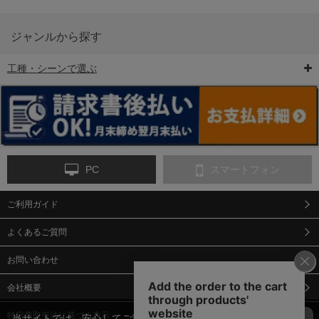
ジャンルから探す
工種・シーンで選ぶ
6-矢印板/LED矢印板
7-クッションドラム
8-バリケード・フェ
ンス
PC
スマートフォン
ご利用ガイド
9-点字マット・タイ
10-樹脂製敷板・養生
11-段差解消マット/
ヤストッパー
用ゴムマット
スロープ
よくあるご質問
お問い合わせ
会社概要
特定商取引法に基づく表示
当サイトでは、安心してご利用いただくため（なりすまし防止