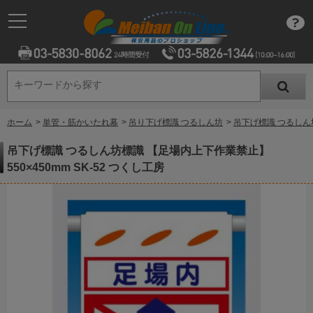
キーワードから探す
キーワードから探す
ホーム
>
単管・筋かいたれ幕
>
吊り下げ標識 つるしん坊
>
吊下げ標識 つるしん坊
吊下げ標識 つるしん坊標識 【足場内上下作業禁止】
550×450mm SK-52 つくし工房