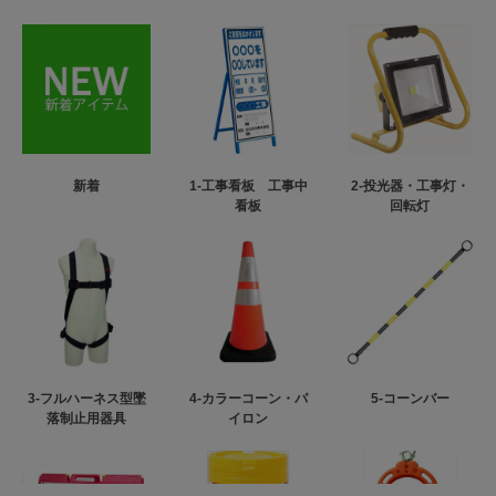
新着
1-工事看板 工事中
2-投光器・工事灯・
看板
回転灯
3-フルハーネス型墜
4-カラーコーン・パ
5-コーンバー
落制止用器具
イロン