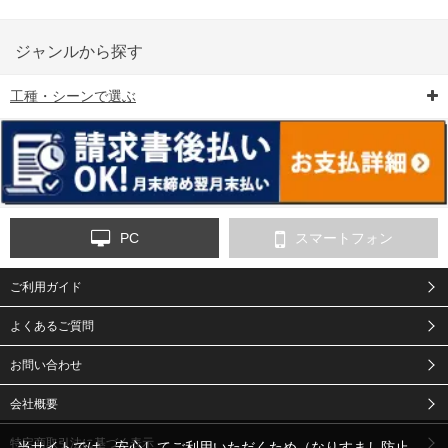
ジャンルから探す
工種・シーンで選ぶ
6-矢印板/LED矢印板
7-クッションドラム
8-バリケード・フェ
ンス
PC
スマートフォン
ご利用ガイド
9-点字マット・タイ
10-樹脂製敷板・養生
11-段差解消マット/
ヤストッパー
用ゴムマット
スロープ
よくあるご質問
お問い合わせ
会社概要
特定商取引法に基づく表示
当サイトでは、安心してご利用いただくため（なりすまし防止