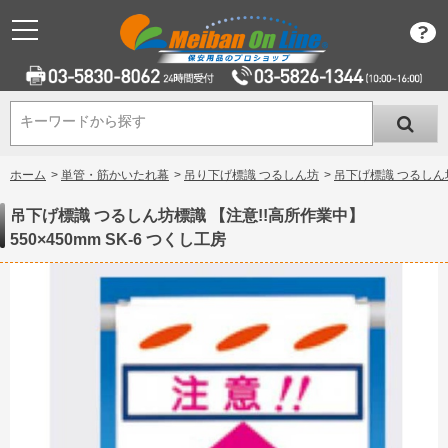
キーワードから探す
キーワードから探す
ホーム
>
単管・筋かいたれ幕
>
吊り下げ標識 つるしん坊
>
吊下げ標識 つるしん坊標
吊下げ標識 つるしん坊標識 【注意!!高所作業中】
550×450mm SK-6 つくし工房