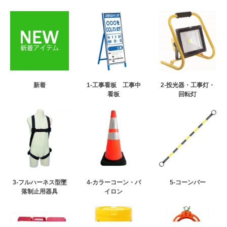
新着
1-工事看板 工事中
2-投光器・工事灯・
看板
回転灯
3-フルハーネス型墜
4-カラーコーン・パ
5-コーンバー
落制止用器具
イロン