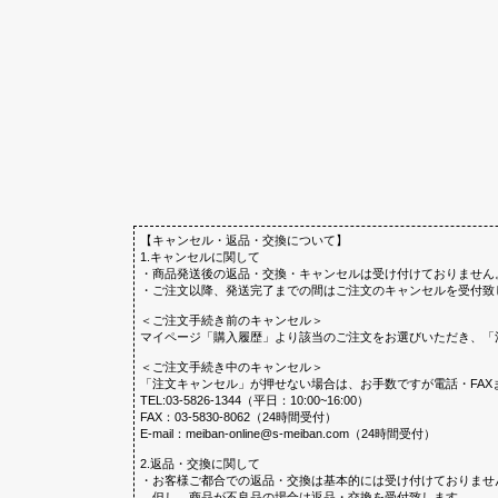
【キャンセル・返品・交換について】
1.キャンセルに関して
・商品発送後の返品・交換・キャンセルは受け付けておりません
・ご注文以降、発送完了までの間はご注文のキャンセルを受付致
＜ご注文手続き前のキャンセル＞
マイページ「購入履歴」より該当のご注文をお選びいただき、「
＜ご注文手続き中のキャンセル＞
「注文キャンセル」が押せない場合は、お手数ですが電話・FAX
TEL:03-5826-1344（平日：10:00~16:00）
FAX：03-5830-8062（24時間受付）
E-mail：meiban-online@s-meiban.com（24時間受付）
2.返品・交換に関して
・お客様ご都合での返品・交換は基本的には受け付けておりませ
但し、商品が不良品の場合は返品・交換を受付致します。