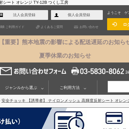
ート オレンジ TY-12B つくし工房
ようこそ
ゲ
法人会員登録
個人会員登録
ロ
ご利用ガイド
よくあるご質問
お問い合わせ
【重要】熊本地震の影響による配送遅延のお知ら
夏季休業のお知らせ
ジャンルから選ぶ
ご利用方法
>
安全チョッキ 【誘導者】 ナイロンメッシュ 高輝度反射シート オレンジ T