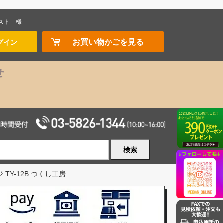
スト
様
お買い物かごを見る
グイン
せ
検索
Y-12B つくし工房