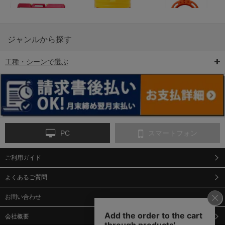
ジャンルから探す
工種・シーンで選ぶ
6-矢印板/LED矢印板
7-クッションドラム
8-バリケード・フェ
ンス
PC
スマートフォン
ご利用ガイド
9-点字マット・タイ
10-樹脂製敷板・養生
11-段差解消マット/
ヤストッパー
用ゴムマット
スロープ
よくあるご質問
お問い合わせ
会社概要