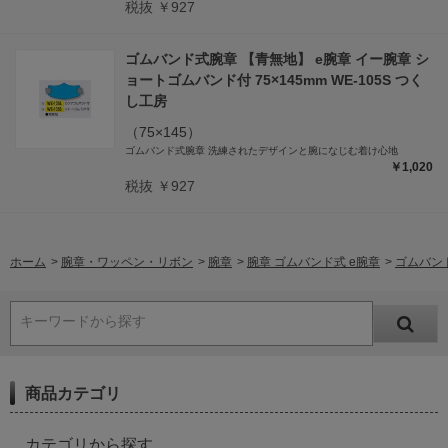
税抜 ￥927
ゴムバンド式腕章 【青無地】 e腕章 イー腕章 シ
ョートゴムバンド付 75×145mm WE-105S つく
し工房
（75×145）
ゴムバンド式腕章 洗練されたデザインと腕になじむ着け心地
￥1,020
税抜 ￥927
ホーム
>
腕章・ワッペン・リボン
>
腕章
>
腕章 ゴムバンド式 e腕章
>
ゴムバンド
キーワードから探す
商品カテゴリ
カテゴリから探す