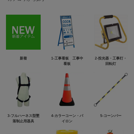
新着
1-工事看板 工事中
2-投光器・工事灯・
看板
回転灯
3-フルハーネス型墜
4-カラーコーン・パ
5-コーンバー
落制止用器具
イロン