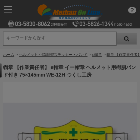
キーワードから探す
キーワードから探す
ホーム
>
ヘルメット・保護帽/ステッカー・バンド
>
e帽章
>
帽章 【作業責任者】 
帽章 【作業責任者】 e帽章 イー帽章 ヘルメット用樹脂バン
ド付き 75×145mm WE-12H つくし工房