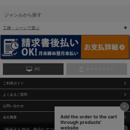
ジャンルから探す
工種・シーンで選ぶ
6-矢印板/LED矢印板
7-クッションドラム
8-バリケード・フェ
ンス
PC
スマートフォン
ご利用ガイド
9-点字マット・タイ
10-樹脂製敷板・養生
11-段差解消マット/
ヤストッパー
用ゴムマット
スロープ
よくあるご質問
お問い合わせ
会社概要
特定商取引法に基づく表示
当サイトでは、安心してご利用いただくため（なりすまし防止