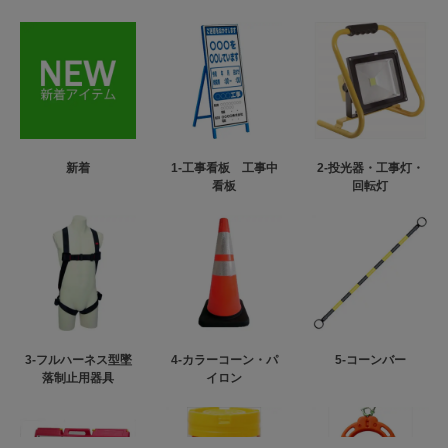
新着
1-工事看板 工事中
2-投光器・工事灯・
看板
回転灯
3-フルハーネス型墜
4-カラーコーン・パ
5-コーンバー
落制止用器具
イロン