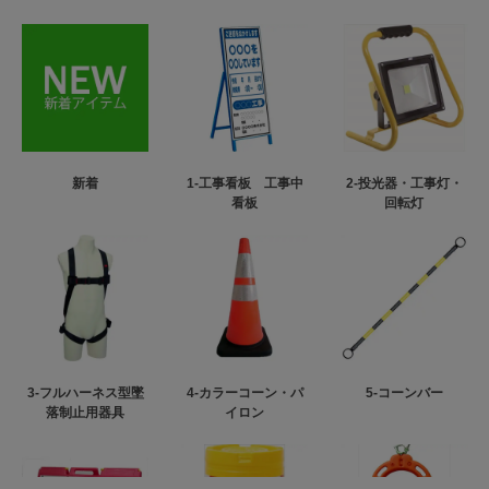
新着
1-工事看板 工事中
2-投光器・工事灯・
看板
回転灯
3-フルハーネス型墜
4-カラーコーン・パ
5-コーンバー
落制止用器具
イロン