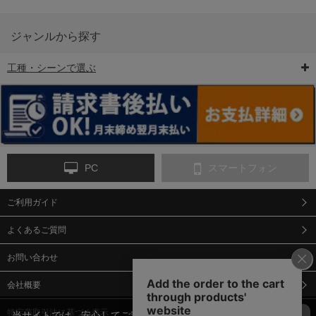
ジャンルから探す
工種・シーンで選ぶ
6-矢印板/LED矢印板
7-クッションドラム
8-バリケード・フェ
ンス
PC
スマートフォン
ご利用ガイド
9-点字マット・タイ
10-樹脂製敷板・養生
11-段差解消マット/
ヤストッパー
用ゴムマット
スロープ
よくあるご質問
お問い合わせ
会社概要
特定商取引法に基づく表示
当サイトでは、安心してご利用いただくため（なりすまし防止