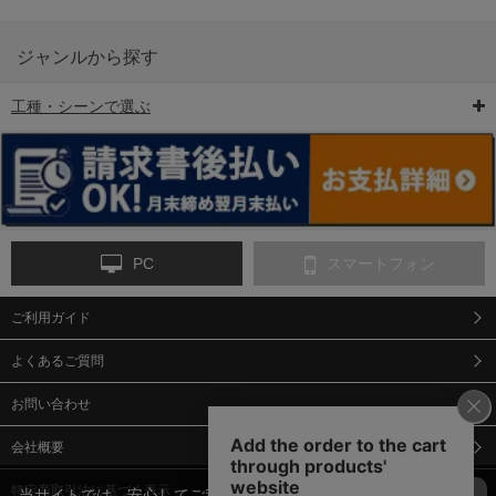
ジャンルから探す
工種・シーンで選ぶ
6-矢印板/LED矢印板
7-クッションドラム
8-バリケード・フェ
ンス
PC
スマートフォン
ご利用ガイド
9-点字マット・タイ
10-樹脂製敷板・養生
11-段差解消マット/
ヤストッパー
用ゴムマット
スロープ
よくあるご質問
お問い合わせ
会社概要
特定商取引法に基づく表示
当サイトでは、安心してご利用いただくため（なりすまし防止