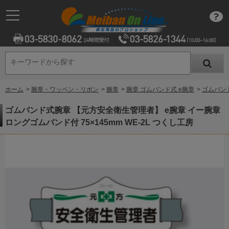
キーワードから探す
キーワードから探す
ホーム
>
腕章・ワッペン・リボン
>
腕章
>
腕章 ゴムバンド式 e腕章
>
ゴムバンド
ゴムバンド式腕章 【元方安全衛生管理者】 e腕章 イー腕章
ロングゴムバンド付 75×145mm WE-2L つくし工房