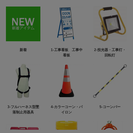
新着
1-工事看板 工事中
2-投光器・工事灯・
看板
回転灯
3-フルハーネス型墜
4-カラーコーン・パ
5-コーンバー
落制止用器具
イロン