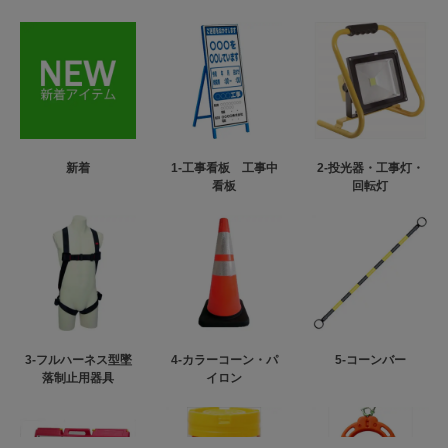
新着
1-工事看板 工事中
2-投光器・工事灯・
看板
回転灯
3-フルハーネス型墜
4-カラーコーン・パ
5-コーンバー
落制止用器具
イロン