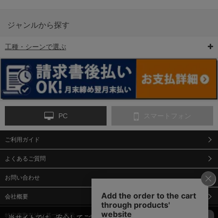
ジャンルから探す
工種・シーンで選ぶ
6-矢印板/LED矢印板
7-クッションドラム
8-バリケード・フェ
ンス
PC
スマートフォン
ご利用ガイド
9-点字マット・タイ
10-樹脂製敷板・養生
11-段差解消マット/
ヤストッパー
用ゴムマット
スロープ
よくあるご質問
お問い合わせ
会社概要
特定商取引法に基づく表示
当サイトでは、安心してご利用いただくため（なりすまし防止