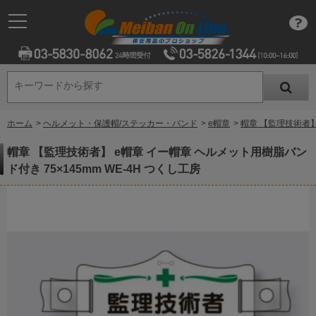
キーワードから探す
キーワードから探す
ホーム
>
ヘルメット・保護帽/ステッカー・バンド
>
e帽章
>
帽章 【監理技術者】 
帽章 【監理技術者】 e帽章 イー帽章 ヘルメット用樹脂バン
ド付き 75×145mm WE-4H つくし工房