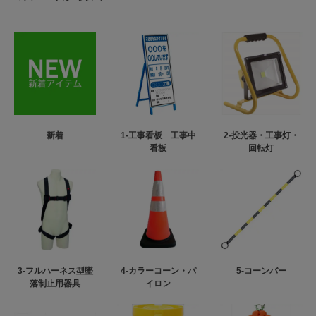
新着
1-工事看板 工事中
2-投光器・工事灯・
看板
回転灯
3-フルハーネス型墜
4-カラーコーン・パ
5-コーンバー
落制止用器具
イロン