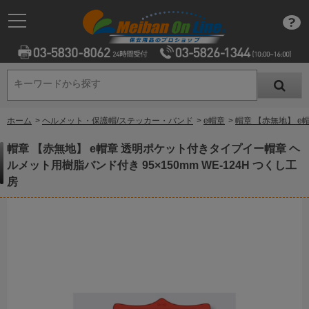
キーワードから探す
キーワードから探す
ホーム
>
ヘルメット・保護帽/ステッカー・バンド
>
e帽章
>
帽章 【赤無地】 e
帽章 【赤無地】 e帽章 透明ポケット付きタイプイー帽章 ヘ
ルメット用樹脂バンド付き 95×150mm WE-124H つくし工
房