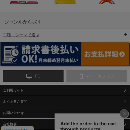
ジャンルから探す
工種・シーンで選ぶ
6-矢印板/LED矢印板
7-クッションドラム
8-バリケード・フェ
ンス
PC
スマートフォン
ご利用ガイド
9-点字マット・タイ
10-樹脂製敷板・養生
11-段差解消マット/
ヤストッパー
用ゴムマット
スロープ
よくあるご質問
お問い合わせ
会社概要