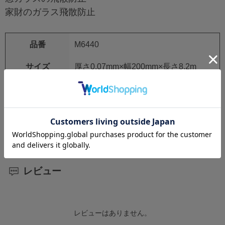
家財のガラス飛散防止
品番
M6440
サイズ
厚さ0.07mm×幅200mm×長さ8.2m
材質
ポリエステル
アクリル系粘着剤
ヘラ／ポリエチレン
レビュー
レビューはありません。