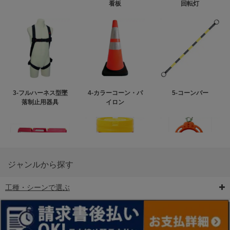
看板
回転灯
3-フルハーネス型墜
4-カラーコーン・パ
5-コーンバー
落制止用器具
イロン
ジャンルから探す
工種・シーンで選ぶ
6-矢印板/LED矢印板
7-クッションドラム
8-バリケード・フェ
ンス