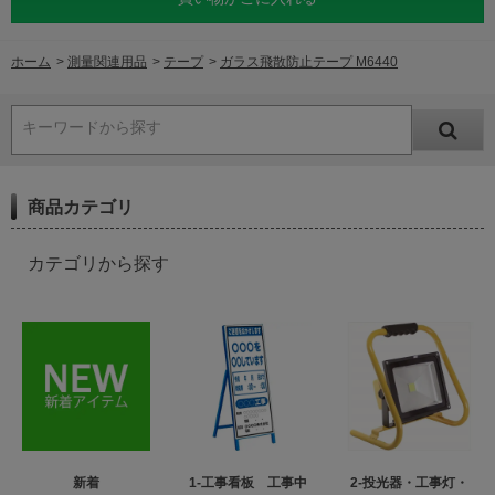
ホーム
>
測量関連用品
>
テープ
>
ガラス飛散防止テープ M6440
キーワードから探す
商品カテゴリ
カテゴリから探す
新着
1-工事看板 工事中
2-投光器・工事灯・