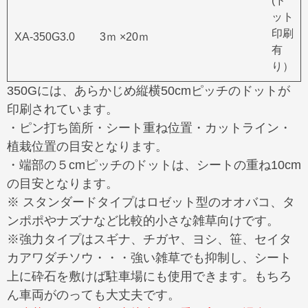
(ド
ット
印刷
XA-350G3.0
3ｍ ×20ｍ
有
り）
350Gには、あらかじめ縦横50cmピッチのドットが
印刷されています。
・ピン打ち箇所・シート重ね位置・カットライン・
植栽位置の目安となります。
・端部の５cmピッチのドットは、シートの重ね10cm
の目安となります。
※ スタンダードタイプはロゼット型のオオバコ、タ
ンポポやナズナなど比較的小さな雑草向けです。
※強力タイプはスギナ、チガヤ、ヨシ、笹、セイタ
カアワダチソウ・・・強い雑草でも抑制し、シート
上に砕石を敷けば駐車場にも使用できます。もちろ
ん車両がのっても大丈夫です。