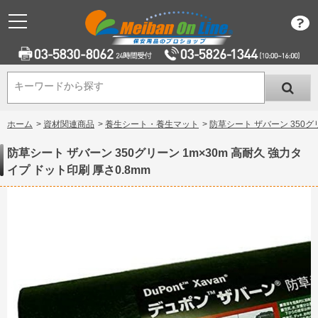
キーワードから探す
キーワードから探す
ホーム
>
資材関連商品
>
養生シート・養生マット
>
防草シート ザバーン 350グリ
防草シート ザバーン 350グリーン 1m×30m 高耐久 強力タ
イプ ドット印刷 厚さ0.8mm