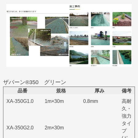
ザバーン®350 グリーン
品番
規格
厚み
備考
XA-350G1.0
1m×30m
0.8mm
高耐
久・
強力
タイ
XA-350G2.0
2m×30m
プ