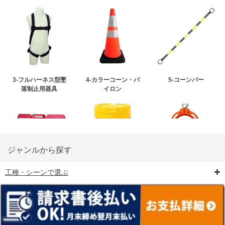
3-フルハーネス型墜
4-カラーコーン・パ
5-コーンバー
落制止用器具
イロン
ジャンルから探す
工種・シーンで選ぶ
6-矢印板/LED矢印板
7-クッションドラム
8-バリケード・フェ
ンス