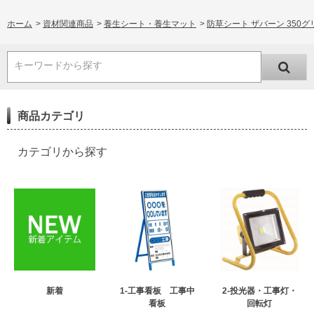
ホーム
>
資材関連商品
>
養生シート・養生マット
>
防草シート ザバーン 350グリ
キーワードから探す
商品カテゴリ
カテゴリから探す
新着
1-工事看板 工事中
2-投光器・工事灯・
看板
回転灯