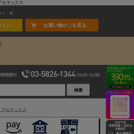
 アルマックス
スト
様
お買い物かごを見る
グイン
せ
検索
X アルマックス