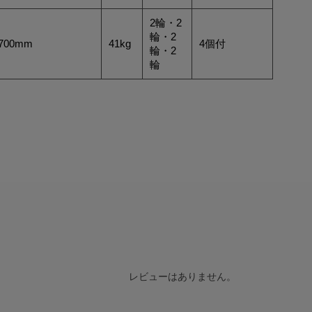
2輪・2
輪・2
700mm
41kg
4個付
輪・2
輪
レビューはありません。