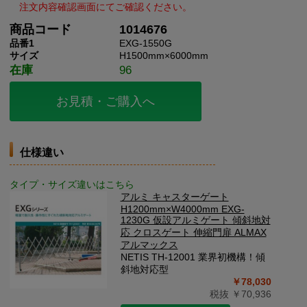
商品コード
1014676
品番1
EXG-1550G
サイズ
H1500mm×6000mm
在庫
96
お見積・ご購入へ
仕様違い
タイプ・サイズ違いはこちら
アルミ キャスターゲート
H1200mm×W4000mm EXG-
1230G 仮設アルミゲート 傾斜地対
応 クロスゲート 伸縮門扉 ALMAX
アルマックス
NETIS TH-12001 業界初機構！傾
斜地対応型
￥78,030
税抜 ￥70,936