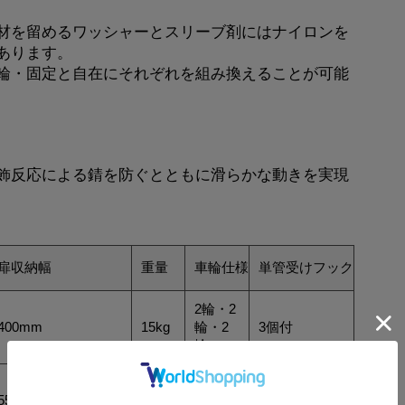
材を留めるワッシャーとスリーブ剤にはナイロンを
あります。
輪・固定と自在にそれぞれを組み換えることが可能
飾反応による錆を防ぐとともに滑らかな動きを実現
扉収納幅
重量
車輪仕様
単管受けフック
2輪・2
400mm
15kg
輪・2
3個付
輪
2輪・2
550mm
20kg
輪・2
3個付