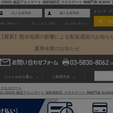
XG-1550G 仮設アルミゲート 傾斜地対応 クロスゲート 伸縮門扉 ALMAX
ようこそ
ゲ
法人会員登録
個人会員登録
ロ
ご利用ガイド
よくあるご質問
お問い合わせ
【重要】熊本地震の影響による配送遅延のお知ら
夏季休業のお知らせ
ジャンルから選ぶ
ご利用方法
 クロスゲート
EXG-1550G 仮設アルミゲート 傾斜地対応 クロスゲート 伸縮門扉 ALMA