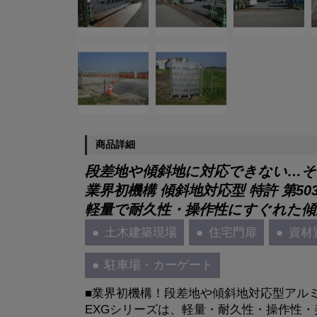
商品詳細
段差地や傾斜地に対応できない…そ
業界初機構 傾斜地対応型 特許 第503
軽量で耐久性・操作性にすぐれた傾
土木建築現場
住宅門扉
資材
駐車場・カーゲート
■業界初機構！段差地や傾斜地対応型アル
EXGシリーズは、軽量・耐久性・操作性・