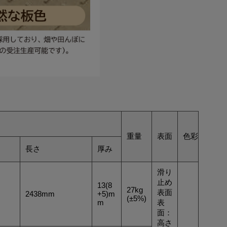
重量
表面
色彩
長さ
厚み
滑り
止め
13(8
27kg
表面
2438mm
+5)m
(±5%)
m
表
面：
高さ