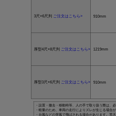
3尺×6尺判
ご注文はこちら>
910mm
厚型4尺×8尺判
ご注文はこちら>
1219mm
厚型3尺×6尺判
ご注文はこちら>
910mm
・設置・撤去・移動時等、人の手で取り扱う際は、必
・軽量のため、車両の走行によりズレが生じる場合が
・台風などの突風で飛ばされる場合があります。荒天