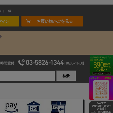
スト
様
お買い物かごを見る
グイン
せ
検索