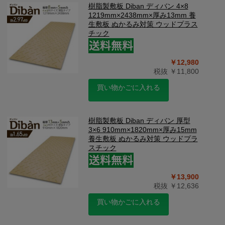
樹脂製敷板 Diban ディバン 4×8
1219mm×2438mm×厚み13mm 養
生敷板 ぬかるみ対策 ウッドプラス
チック
￥12,980
税抜 ￥11,800
買い物かごに入れる
樹脂製敷板 Diban ディバン 厚型
3×6 910mm×1820mm×厚み15mm
養生敷板 ぬかるみ対策 ウッドプラ
スチック
￥13,900
税抜 ￥12,636
買い物かごに入れる