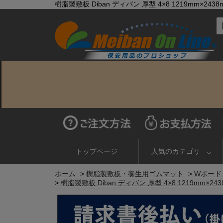
樹脂製敷板 Diban ディバン 厚型 4×8 1219mm×
トップページ
人気のカテゴリ
ホーム
>
樹脂製敷板・養生用ゴムマット
>
Wボード
>
樹脂製敷板 Diban ディバン 厚型 4×8 1219mm