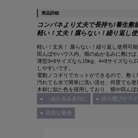
商品詳細
コンパネより丈夫で長持ち!養生敷板D
軽い！丈夫！腐らない！繰り返し使
軽い！丈夫！ 腐らない！繰り返し使用可
田んぼやハウス内、畑のぬかるみに敷けば
薄型3×6サイズなら15kg、4×8サイズな
しやすいです。
電動ノコギリでカットができるので、敷く
汚れても水で簡単に洗い流せ、何度でも使
木材に似た色を採用しており、畑や田んぼ
・ぬかるみ走行に
持ち運びがラ
自然な板色