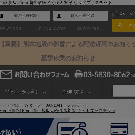
2438mm×厚み15mm 養生敷板 ぬかるみ対策 ウッドプラスチック
ようこそ
ゲ
法人会員登録
個人会員登録
ロ
ご利用ガイド
よくあるご質問
お問い合わせ
【重要】熊本地震の影響による配送遅延のお知ら
夏季休業のお知らせ
ジャンルから選ぶ
ご利用方法
・ディバン・Wターフ・BANBAN・ラフボード
×2438mm×厚み15mm 養生敷板 ぬかるみ対策 ウッドプラスチック