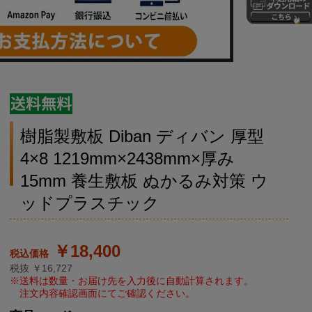
樹脂製敷板 Diban ディバン 厚型
4×8 1219mm×2438mm×厚み
15mm 養生敷板 ぬかるみ対策 ウ
ッドプラスチック
￥18,400
税抜 ￥16,727