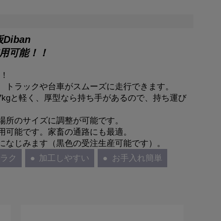
iban
用可能！！
能！
、トラックや台車がスムーズに走行できます。
ら27kgと軽く、厚型なら持ち手があるので、持ち運び
場所のサイズに調整が可能です。
用可能です。家畜の通路にも最適。
になじみます（黒色の受注生産可能です）。
クラク
加工しやすい
お手入れ簡単