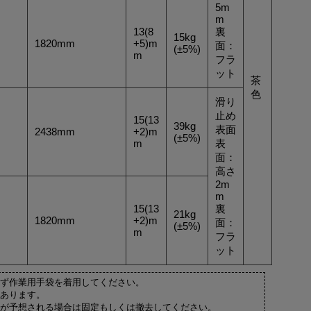
5m
m
13(8
裏
15kg
1820mm
+5)m
面：
(±5%)
m
フラ
ット
茶
色
滑り
止め
15(13
39kg
表面
2438mm
+2)m
(±5%)
m
表
面：
高さ
2m
m
15(13
裏
21kg
1820mm
+2)m
面：
(±5%)
m
フラ
ット
ず作業用手袋を着用してください。
あります。
が予想される場合は固定もしくは撤去してください。