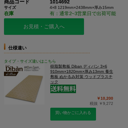
商品コード
1014692
サイズ
4×8 1219mm×2438mm×厚み15mm
在庫
有：通常2~3営業日で出荷可能
お見積・ご購入へ
仕様違い
タイプ・サイズ違いはこちら
樹脂製敷板 Diban ディバン 3×6
910mm×1820mm×厚み13mm 養生
敷板 ぬかるみ対策 ウッドプラスチ
ック
￥10,200
税抜 ￥9,272
買い物かごに入れる