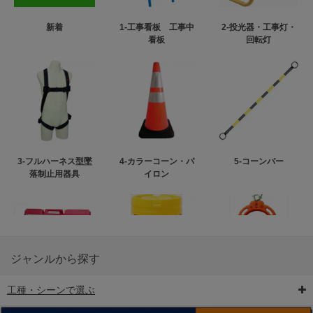
新着
1-工事看板 工事中
2-投光器・工事灯・
看板
回転灯
3-フルハーネス型墜
4-カラーコーン・パ
5-コーンバー
落制止用器具
イロン
ジャンルから探す
工種・シーンで選ぶ
6-矢印板/LED矢印板
7-クッションドラム
8-バリケード・フェ
ンス