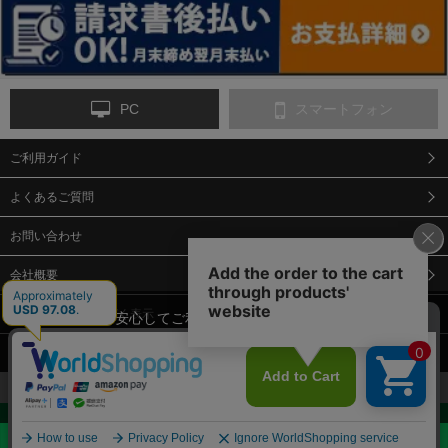
PC
スマートフォン
ご利用ガイド
9-点字マット・タイ
10-樹脂製敷板・養生
11-段差解消マット/
ヤストッパー
用ゴムマット
スロープ
よくあるご質問
お問い合わせ
会社概要
特定商取引法に基づく表示
当サイトでは、安心してご利用いただくため（なりすまし防止
等）、またサイトの利便性向上のため、クッキー(Cookie)を使用
個人情報保護方針
しています。 サイトのクッキー(Cookie)の使用に関しては、「
プ
12-安全ベスト
13-誘導灯・誘導棒・
14-ライフジャケット
合図灯・手旗
ライバシーポリシー
」をお読みください。
承諾する
お見積・ご購入へ
Copyright© 2018 Sendaimeiban All Rights Reserved.