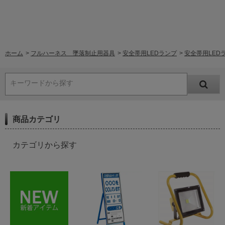
ホーム
>
フルハーネス 墜落制止用器具
>
安全帯用LEDランプ
>
安全帯用LEDラ
キーワードから探す
商品カテゴリ
カテゴリから探す