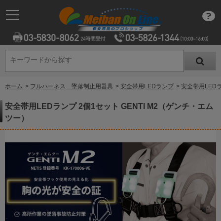
キーワードから探す
キーワードから探す
ホーム
>
フルハーネス 墜落制止用器具
>
安全帯用LEDランプ
>
安全帯用LEDラ
安全帯用LEDランプ 2個1セット GENTI M2（ゲンチ・エム
ツー）