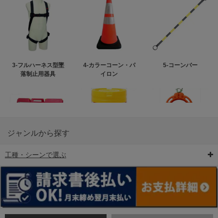
3-フルハーネス型墜
4-カラーコーン・パ
5-コーンバー
落制止用器具
イロン
ジャンルから探す
工種・シーンで選ぶ
6-矢印板/LED矢印板
7-クッションドラム
8-バリケード・フェ
ンス