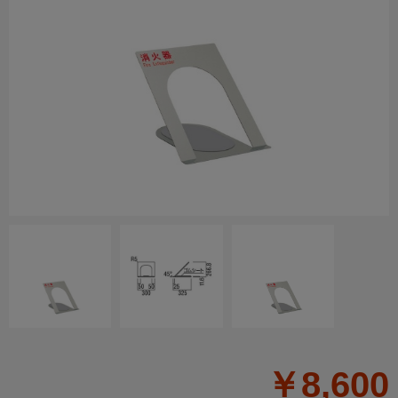
￥8,600