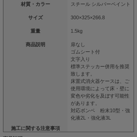
材質・カラー
スチール シルバーペイント
サイズ
300×325×266.8
重量
1.5kg
商品説明
扉なし
ゴムシート付
文字入り
標準ステッカー併用を推奨
致します。
床置式消火器ケースは、ご
使用環境によって床・壁に
変色や劣化を及ぼす可能性
があります。
対応ボンベ 粉末10型・強
化液2L・強化液3L
施工に関する注意事項