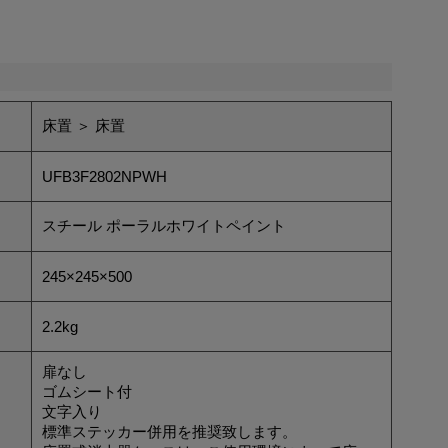
床置 ＞ 床置
UFB3F2802NPWH
スチール ポーラルホワイトペイント
245×245×500
2.2kg
扉なし
ゴムシート付
文字入り
標準ステッカー併用を推奨致します。