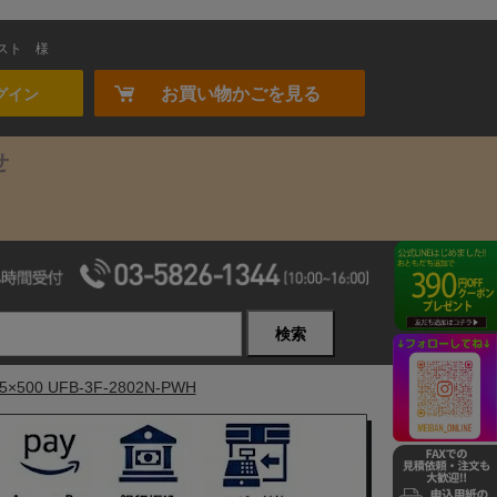
スト
様
お買い物かごを見る
グイン
せ
検索
 UFB-3F-2802N-PWH