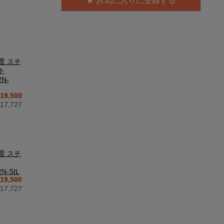
お気に入りに登録する
置 スチ
ト
2N-
19,500
7,727
置 スチ
2N-SIL
19,500
7,727