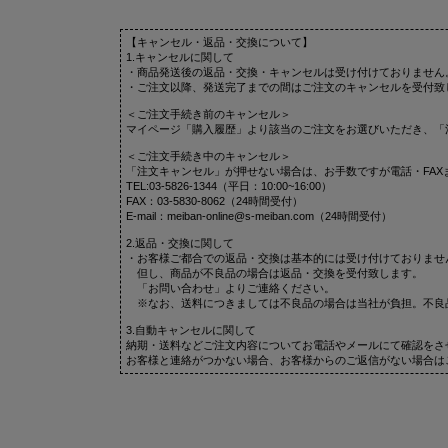
【キャンセル・返品・交換について】
1.キャンセルに関して
・商品発送後の返品・交換・キャンセルは受け付けておりません
・ご注文以降、発送完了までの間はご注文のキャンセルを受付致
＜ご注文手続き前のキャンセル＞
マイページ「購入履歴」より該当のご注文をお選びいただき、「
＜ご注文手続き中のキャンセル＞
「注文キャンセル」が押せない場合は、お手数ですが電話・FAX
TEL:03-5826-1344（平日：10:00~16:00）
FAX：03-5830-8062（24時間受付）
E-mail：meiban-online@s-meiban.com（24時間受付）
2.返品・交換に関して
・お客様ご都合での返品・交換は基本的には受け付けておりませ
但し、商品が不良品の場合は返品・交換を受付致します。
「お問い合わせ」よりご連絡ください。
※なお、送料につきましては不良品の場合は当社が負担。不良
3.自動キャンセルに関して
納期・送料などご注文内容についてお電話やメールにて確認をさ
お客様と連絡がつかない場合、お客様からのご返信がない場合は