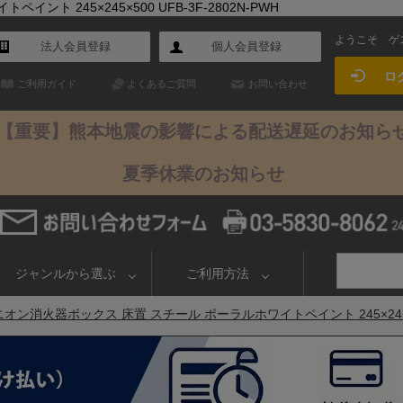
ト 245×245×500 UFB-3F-2802N-PWH
ようこそ
ゲ
法人会員登録
個人会員登録
ロ
ご利用ガイド
よくあるご質問
お問い合わせ
【重要】熊本地震の影響による配送遅延のお知ら
夏季休業のお知らせ
ジャンルから選ぶ
ご利用方法
オン消火器ボックス 床置 スチール ポーラルホワイトペイント 245×245×500