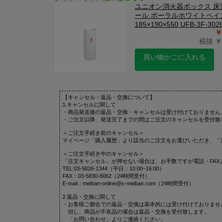
ユニオン消火器ボックス 床
ール ポーラルホワイトペイ
185×190×550 UFB-3F-302
￥
税抜 ￥1
買い物かごに入れる
【キャンセル・返品・交換について】
1.キャンセルに関して
・商品発送後の返品・交換・キャンセルは受け付けておりません
・ご注文以降、発送完了までの間はご注文のキャンセルを受付致
＜ご注文手続き前のキャンセル＞
マイページ「購入履歴」より該当のご注文をお選びいただき、「
＜ご注文手続き中のキャンセル＞
「注文キャンセル」が押せない場合は、お手数ですが電話・FAX
TEL:03-5826-1344（平日：10:00~16:00）
FAX：03-5830-8062（24時間受付）
E-mail：meiban-online@s-meiban.com（24時間受付）
2.返品・交換に関して
・お客様ご都合での返品・交換は基本的には受け付けておりませ
但し、商品が不良品の場合は返品・交換を受付致します。
「お問い合わせ」よりご連絡ください。