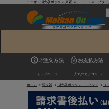
ユニオン消火器ボックス 床置 スチール ミストブラックペイント 
トップページ
人気のカテゴリ
ホーム
>
消火器
>
消火器ボックス・スタンド
>
ユニ