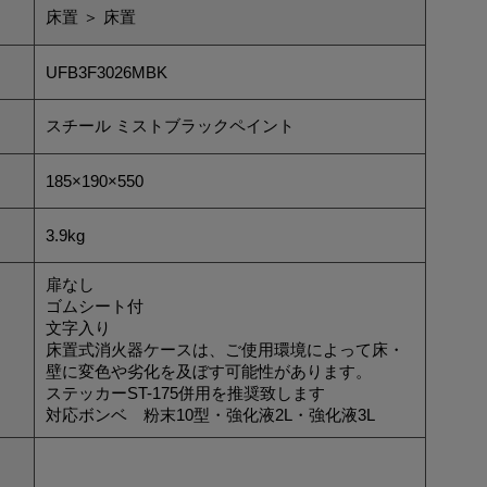
床置 ＞ 床置
UFB3F3026MBK
スチール ミストブラックペイント
185×190×550
3.9kg
扉なし
ゴムシート付
文字入り
床置式消火器ケースは、ご使用環境によって床・
壁に変色や劣化を及ぼす可能性があります。
ステッカーST-175併用を推奨致します
対応ボンベ 粉末10型・強化液2L・強化液3L