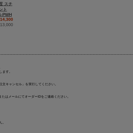
置 スチ
ント
6-PWH
14,300
3,000
。
します。
注文キャンセル」を実行してください。
またはメールにてオーダーIDをご連絡ください。
ん。