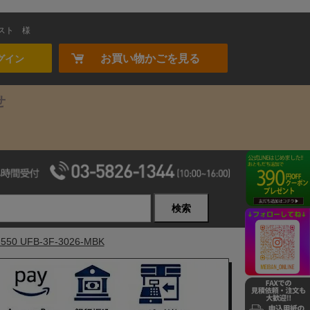
スト
様
お買い物かごを見る
グイン
せ
検索
UFB-3F-3026-MBK