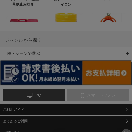
落制止用器具
イロン
ジャンルから探す
工種・シーンで選ぶ
6-矢印板/LED矢印板
7-クッションドラム
8-バリケード・フェ
ンス
PC
スマートフォン
ご利用ガイド
9-点字マット・タイ
10-樹脂製敷板・養生
11-段差解消マット/
ヤストッパー
用ゴムマット
スロープ
よくあるご質問