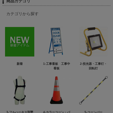
商品カテゴリ
カテゴリから探す
新着
1-工事看板 工事中
2-投光器・工事灯・
看板
回転灯
3-フルハーネス型墜
4-カラーコーン・パ
5-コーンバー