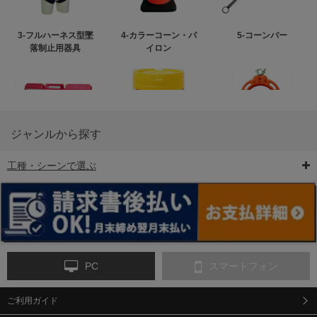
3-フルハーネス型墜
4-カラーコーン・パ
5-コーンバー
落制止用器具
イロン
ジャンルから探す
工種・シーンで選ぶ
6-矢印板/LED矢印板
7-クッションドラム
8-バリケード・フェ
ンス
PC
スマートフォン
ご利用ガイド
9-点字マット・タイ
10-樹脂製敷板・養生
11-段差解消マット/