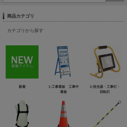
商品カテゴリ
カテゴリから探す
新着
1-工事看板 工事中
2-投光器・工事灯・
看板
回転灯