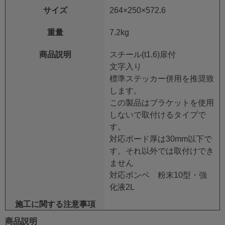
サイズ
264×250×572.6
重量
7.2kg
商品説明
スチール(t1.6)扉付
文字入り
標準ステッカー併用を推奨致
します。
この製品はブラケットを使用
しないで取付けるタイプで
す。
対応ボード厚は30mm以下で
す。それ以外では取付けでき
ません
対応ボンベ 粉末10型・強
化液2L
施工に関する注意事項
商品説明