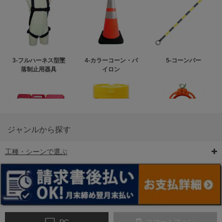
3-フルハーネス型墜
4-カラーコーン・パ
5-コーンバー
落制止用器具
イロン
ジャンルから探す
工種・シーンで選ぶ
6-矢印板/LED矢印板
7-クッションドラム
8-バリケード・フェ
ンス
PC
スマートフォン