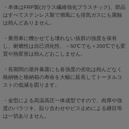
・本体はFRP製(ガラス繊維強化プラスチック)、部品
はすべてステンレス製で潮風にも排気ガスにも腐蝕
は殆んどありません。
・乗用車に轢かせても壊れない抜群の強度を保有
し、耐燃性は自己消化性、－50℃でも＋200℃でも変
質や熱変形は殆んどおこしません。
・長期間の屋外暴露にも各強度の劣化は殆んどなく
格納物と格納箱の寿命を大幅に延長してトータルコ
ストの低減を図ります。
・金型による高温高圧一体成型ですので、肉厚や強
度のバラツキ、貼り合わせやビス止めによる継目等
は一切ありません。