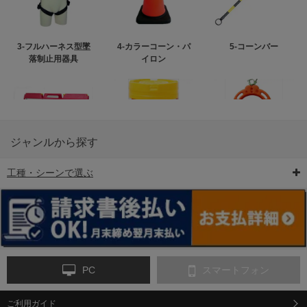
3-フルハーネス型墜
4-カラーコーン・パ
5-コーンバー
落制止用器具
イロン
ジャンルから探す
工種・シーンで選ぶ
6-矢印板/LED矢印板
7-クッションドラム
8-バリケード・フェ
ンス
PC
スマートフォン
ご利用ガイド