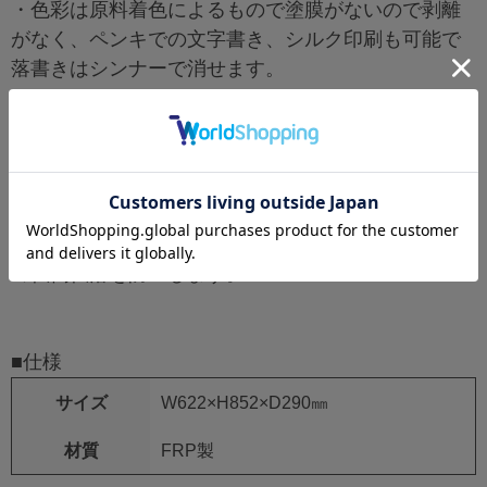
・色彩は原料着色によるもので塗膜がないので剥離
がなく、ペンキでの文字書き、シルク印刷も可能で
落書きはシンナーで消せます。
・本体縁部外周に段差を設け蓋をオーバーハングさ
せた防水設計とし人が衝突しても負傷しにくい曲面
構造です。
・ワンタッチ止金を採用して扉の接触開放や消火器
の転倒転落を防止します。
■仕様
サイズ
W622×H852×D290㎜
材質
FRP製