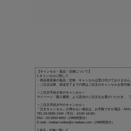
【キャンセル・返品・交換について】
1.キャンセルに関して
・商品発送後の返品・交換・キャンセルは受け付けておりません
・ご注文以降、発送完了までの間はご注文のキャンセルを受付致
＜ご注文手続き前のキャンセル＞
マイページ「購入履歴」より該当のご注文をお選びいただき、「
＜ご注文手続き中のキャンセル＞
「注文キャンセル」が押せない場合は、お手数ですが電話・FAX
TEL:03-5826-1344（平日：10:00~16:00）
FAX：03-5830-8062（24時間受付）
E-mail：meiban-online@s-meiban.com（24時間受付）
2.返品・交換に関して