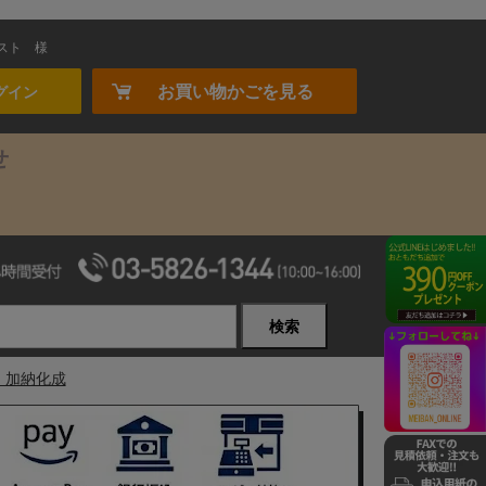
スト
様
お買い物かごを見る
グイン
せ
検索
用 加納化成