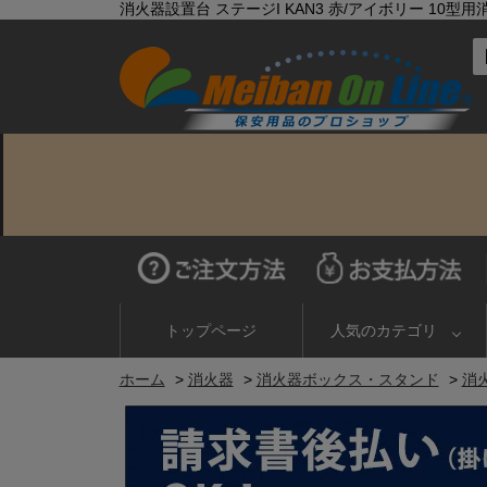
消火器設置台 ステージI KAN3 赤/アイボリー 10型
トップページ
人気のカテゴリ
ホーム
>
消火器
>
消火器ボックス・スタンド
>
消火