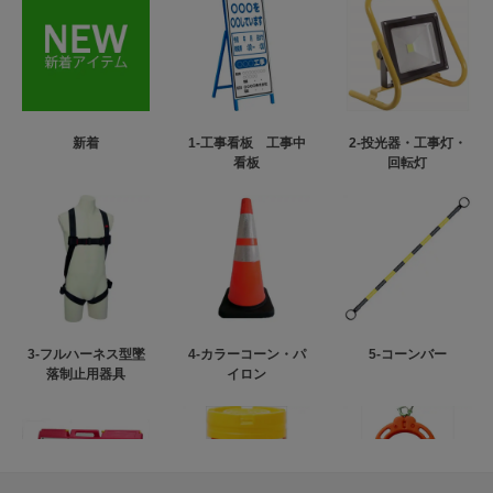
新着
1-工事看板 工事中
2-投光器・工事灯・
看板
回転灯
3-フルハーネス型墜
4-カラーコーン・パ
5-コーンバー
落制止用器具
イロン