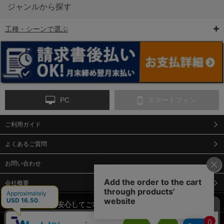
ジャンルから探す
工種・シーンで選ぶ
6-矢印板/LED矢印板
7-クッションドラム
8-バリケード・フェ
ンス
PC
スマートフォン
ご利用ガイド
9-点字マット・タイ
10-樹脂製敷板・養生
11-段差解消マット/
ヤストッパー
用ゴムマット
スロープ
よくあるご質問
お問い合わせ
会社概要
特定商取引法に基づく表示
当サイトでは、安心してご利用いただくため（なりすまし防止
等）、またサイトの利便性向上のため、クッキー(Cookie)を使用
個人情報保護方針