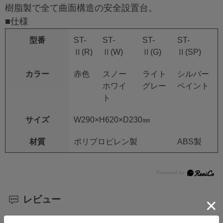
樹脂製で全て曲面構造の安全設置台。
■仕様
型番
ST-
ST-
ST-
ST-
Ⅱ(R)
Ⅱ(W)
Ⅱ(G)
Ⅱ(SP)
カラー
赤色
スノー
ライト
シルバー
ホワイ
グレー
ペイント
ト
サイズ
W290×H620×D230㎜
材質
ポリプロピレン製
ABS製
レビュー