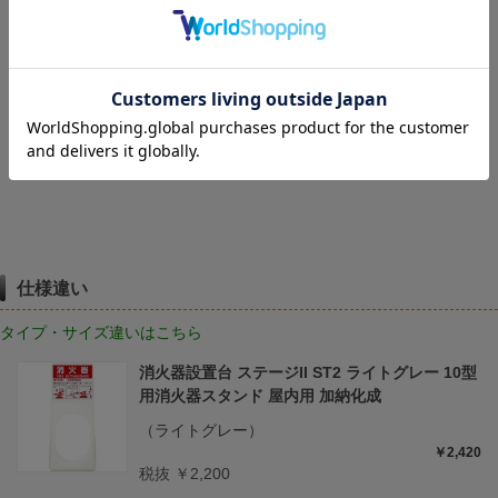
レビューはありません。
レビューを書く
仕様違い
タイプ・サイズ違いはこちら
消火器設置台 ステージII ST2 ライトグレー 10型
用消火器スタンド 屋内用 加納化成
（ライトグレー）
￥2,420
税抜 ￥2,200