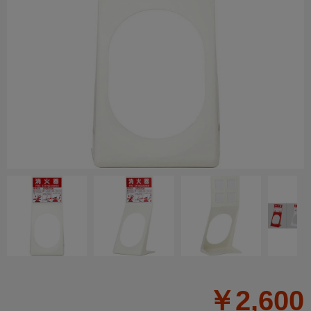
￥2,600