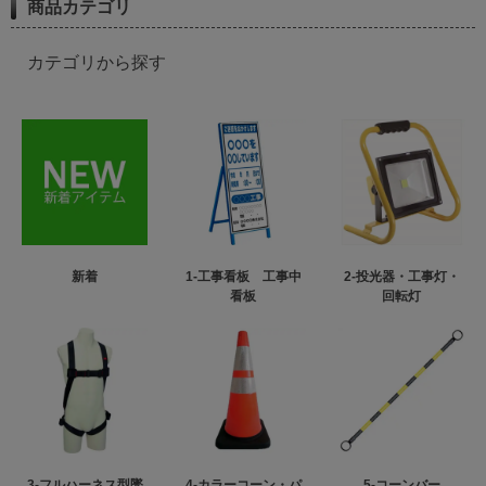
商品カテゴリ
カテゴリから探す
新着
1-工事看板 工事中
2-投光器・工事灯・
看板
回転灯
3-フルハーネス型墜
4-カラーコーン・パ
5-コーンバー