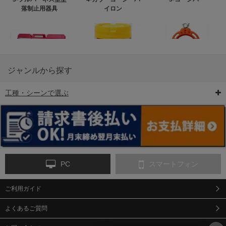
落制止用器具
イロン
ジャンルから探す
工種・シーンで選ぶ
6-矢印板/LED矢印板
7-クッションドラム
8-バリケード・フェ
ンス
PC
スマートフォン
ご利用ガイド
9-点字マット・タイ
10-樹脂製敷板・養生
11-段差解消マット/
ヤストッパー
用ゴムマット
スロープ
よくあるご質問