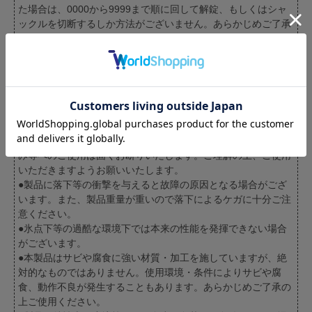
た場合は、0000から9999まで順に回して解錠、もしくはシャ
ックルを切断するしか方法がございません。あらかじめご了承
ください。
●番号のお忘れ、お問い合わせに関しまして、当社では一切対
応できません。
●本品は防犯向上を意図した商品ですが盗難防止に絶対的な錠
ではございません。防犯はお客様のご注意、ご配慮に代わるも
のはございません。万一の事故、第三者による犯罪、トラブ
ル、製品の限界を超えた破壊、不正開錠等が発生いたしまして
も当社は一切の補償、弁償等は行いません。また監禁、とじ込
み等へのご使用は固くお断りいたします。ご理解の上、ご使用
いただきますようお願いいたします。
●製品に落下等の衝撃を与えると故障の原因となる場合がござ
います。また、製品重量が重いので落下によるケガに十分ご注
意ください。
●氷点下等の過酷な環境下では本来の性能を発揮できない場合
がございます。
●本製品はサビや腐食に強い材質・加工を施していますが、絶
対的なものではありません。使用環境・条件によりサビや腐
食、動作不良が発生することもあります。あらかじめご了承の
上ご使用ください。