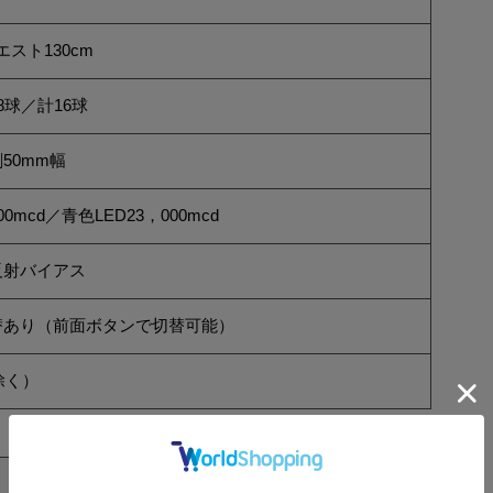
エスト130cm
8球／計16球
50mm幅
00mcd／青色LED23，000mcd
反射バイアス
替あり（前面ボタンで切替可能）
除く）
反射シート
備考
LED