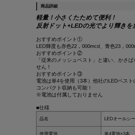
商品詳細
軽量！小さくたためて便利！
反射ドット+LEDの光でより輝きを
おすすめポイント①
LED輝度も赤色22，000mcd、青色23，
おすすめポイント②
「従来のメッシュベスト」と違い、かさば
せん！
おすすめポイント③
電池は単4を使用（3本）他社のLEDベス
コンパクト収納も可能！
※電池は付属しておりません
■仕様
品名
LEDオールシ
使用電池
単4電池×3本