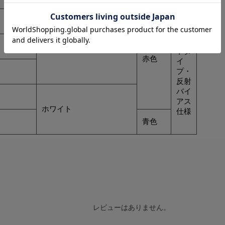
反射
ドッ
ライムグリーン
トタ
赤色
イ
プ・
反射
バイ
アス
ホワイト
仕様
青色
レビューはありません。