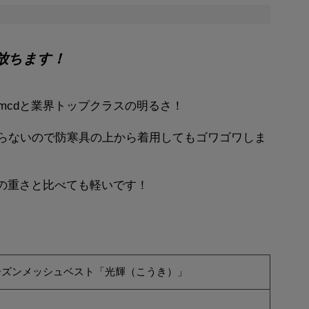
放ちます！
000mcdと業界トップクラスの明るさ！
らないので防寒具の上から着用してもゴワゴワしま
トの重さと比べても軽いです！
ーズンメッシュベスト「光輝（こうき）」