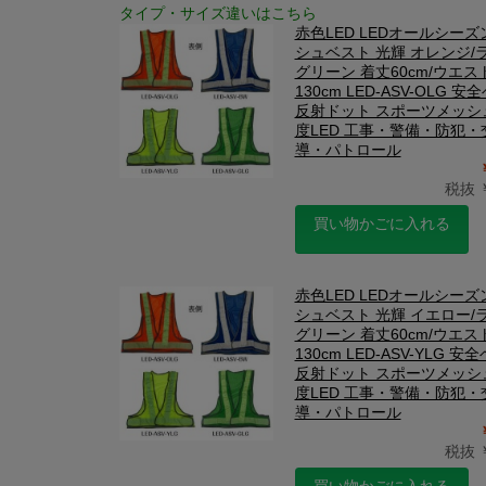
タイプ・サイズ違いはこちら
赤色LED LEDオールシー
シュベスト 光輝 オレンジ/
グリーン 着丈60cm/ウエス
130cm LED-ASV-OLG 
反射ドット スポーツメッシ
度LED 工事・警備・防犯・
導・パトロール
税抜 ￥
買い物かごに入れる
赤色LED LEDオールシー
シュベスト 光輝 イエロー/
グリーン 着丈60cm/ウエス
130cm LED-ASV-YLG 安
反射ドット スポーツメッシ
度LED 工事・警備・防犯・
導・パトロール
税抜 ￥
買い物かごに入れる