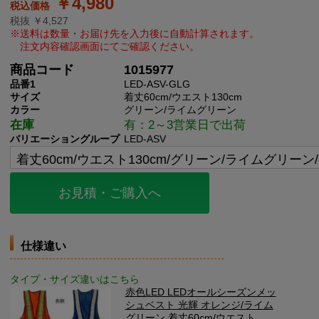
￥4,980
税抜 ￥4,527
商品コード
1015977
品番1
LED-ASV-GLG
サイズ
着丈60cm/ウエスト130cm
カラー
グリーン/ライムグリーン
在庫
有：2～3営業日で出荷
バリエーショングループ
LED-ASV
お見積・ご購入へ
仕様違い
タイプ・サイズ違いはこちら
赤色LED LEDオールシーズンメッ
シュベスト 光輝 オレンジ/ライム
グリーン 着丈60cm/ウエスト