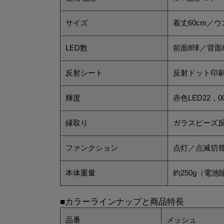
サイズ
着丈60cm／ウ
LED数
前面8球／背面
反射シート
反射ドット印刷
輝度
赤色LED22，0
縁取り
ガラスビーズ
ファンクション
点灯／点滅切
本体重量
約250g（電池
■カラーラインナップと商品特長
品番
メッシュ