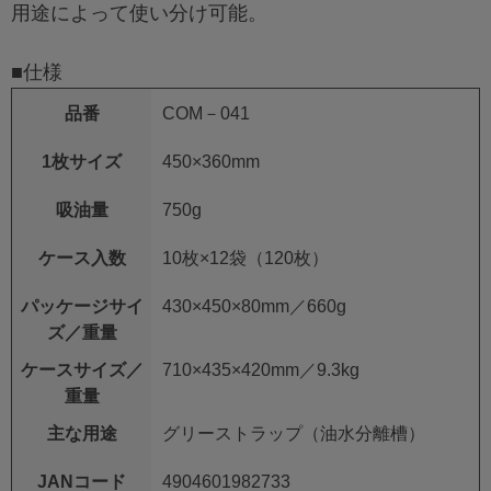
用途によって使い分け可能。
■仕様
品番
COM－041
1枚サイズ
450×360mm
吸油量
750g
ケース入数
10枚×12袋（120枚）
パッケージサイ
430×450×80mm／660g
ズ／重量
ケースサイズ／
710×435×420mm／9.3kg
重量
主な用途
グリーストラップ（油水分離槽）
JANコード
4904601982733