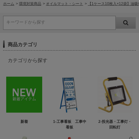
ホーム
>
環境対策商品
>
オイルマット・シート
>
【1ケース10枚入×12袋】油吸収シ
キーワードから探す
商品カテゴリ
カテゴリから探す
新着
1-工事看板 工事中
2-投光器・工事灯・
看板
回転灯