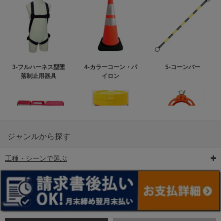
3-フルハーネス型墜
4-カラーコーン・パ
5-コーンバー
落制止用器具
イロン
ジャンルから探す
工種・シーンで選ぶ
6-矢印板/LED矢印板
7-クッションドラム
8-バリケード・フェ
ンス