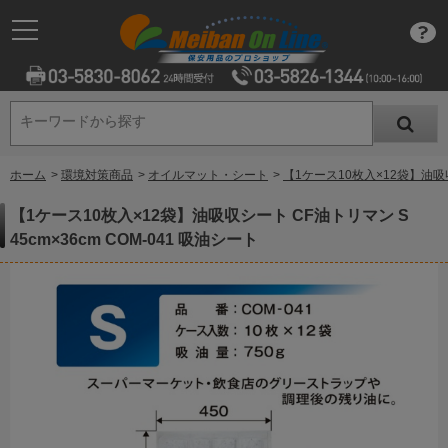
キーワードから探す
キーワードから探す
ホーム
>
環境対策商品
>
オイルマット・シート
>
【1ケース10枚入×12袋】油吸収シ
【1ケース10枚入×12袋】油吸収シート CF油トリマン S
45cm×36cm COM-041 吸油シート