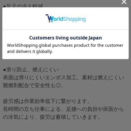
●足元の冷え軽減
独立気泡構造で断熱性に優れ、コンクリート床から
くる冷気を遮ります。
●高いクッション性
クッション性を高めるため、ゴムスポンジを厚く
し、足腰への負担軽減効果を高めています。
●滑り防止、燃えにくい
表面は滑りにくいエンボス加工。素材は燃えにくい
難燃剤配合で安全性も◎。
疲労感は作業効率低下に繋がります。
長時間の立ち仕事による、足腰への負担や床面から
の冷気により、疲労は蓄積していきます。