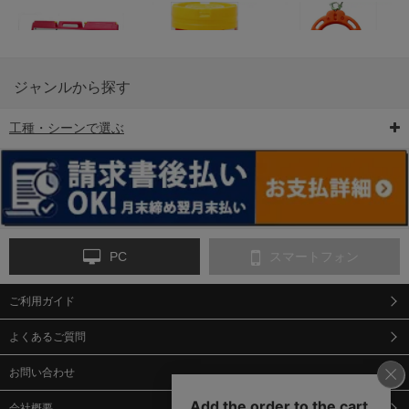
ジャンルから探す
工種・シーンで選ぶ
6-矢印板/LED矢印板
7-クッションドラム
8-バリケード・フェ
ンス
PC
スマートフォン
ご利用ガイド
9-点字マット・タイ
10-樹脂製敷板・養生
11-段差解消マット/
ヤストッパー
用ゴムマット
スロープ
よくあるご質問
お問い合わせ
会社概要