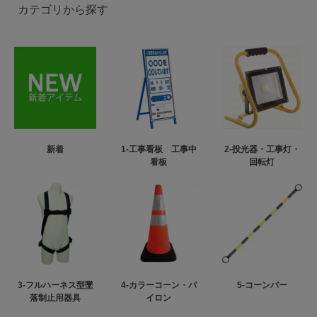
カテゴリから探す
新着
1-工事看板 工事中
2-投光器・工事灯・
看板
回転灯
3-フルハーネス型墜
4-カラーコーン・パ
5-コーンバー
落制止用器具
イロン