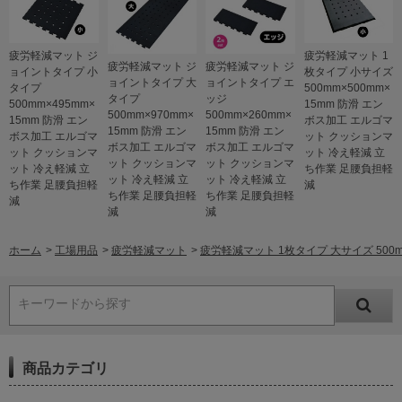
疲労軽減マット ジ
疲労軽減マット 1
疲労軽減マット ジ
疲労軽減マット ジ
ョイントタイプ 小
枚タイプ 小サイズ
ョイントタイプ 大
ョイントタイプ エ
タイプ
500mm×500mm×
タイプ
ッジ
500mm×495mm×
15mm 防滑 エン
500mm×970mm×
500mm×260mm×
15mm 防滑 エン
ボス加工 エルゴマ
15mm 防滑 エン
15mm 防滑 エン
ボス加工 エルゴマ
ット クッションマ
ボス加工 エルゴマ
ボス加工 エルゴマ
ット クッションマ
ット 冷え軽減 立
ット クッションマ
ット クッションマ
ット 冷え軽減 立
ち作業 足腰負担軽
ット 冷え軽減 立
ット 冷え軽減 立
ち作業 足腰負担軽
減
ち作業 足腰負担軽
ち作業 足腰負担軽
減
減
減
ホーム
>
工場用品
>
疲労軽減マット
>
疲労軽減マット 1枚タイプ 大サイズ 500
キーワードから探す
商品カテゴリ