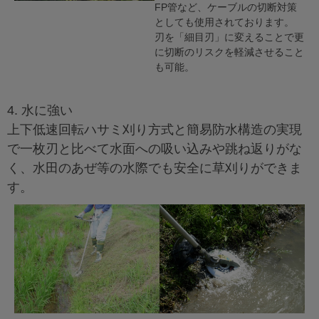
FP管など、ケーブルの切断対策
としても使用されております。
刃を「細目刃」に変えることで更
に切断のリスクを軽減させること
も可能。
4. 水に強い
上下低速回転ハサミ刈り方式と簡易防水構造の実現
で一枚刃と比べて水面への吸い込みや跳ね返りがな
く、水田のあぜ等の水際でも安全に草刈りができま
す。