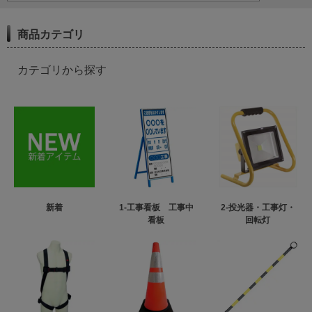
商品カテゴリ
カテゴリから探す
新着
1-工事看板 工事中
2-投光器・工事灯・
看板
回転灯