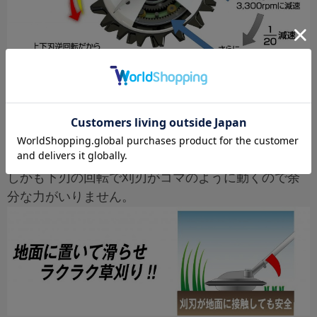
7. 地面につけて気軽に
低速回転なので刈刃を地面から浮かして刈る一枚刃
方式と比べて地面に置いて滑らすように刈れます。
しかも下刃の回転で刈刃がコマのように動くので余
分な力がいりません。