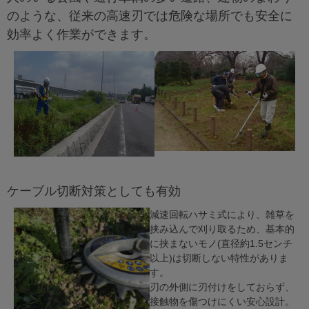
のような、従来の高速刃では危険な場所でも安全に
効率よく作業ができます。
ケーブル切断対策としても有効
減速回転ハサミ式により、雑草を
挟み込んで刈り取るため、基本的
に挟まないモノ(直径約1.5センチ
以上)は切断しない特性がありま
す。
刃の外側に刃付けをしておらず、
接触物を傷つけにくい安心設計。