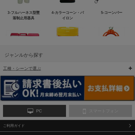
3-フルハーネス型墜
4-カラーコーン・パ
5-コーンバー
落制止用器具
イロン
ジャンルから探す
工種・シーンで選ぶ
6-矢印板/LED矢印板
7-クッションドラム
8-バリケード・フェ
ンス
PC
スマートフォン
ご利用ガイド
9-点字マット・タイ
10-樹脂製敷板・養生
11-段差解消マット/
ヤストッパー
用ゴムマット
スロープ