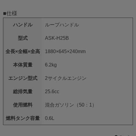
■仕様
ハンドル
ループハンドル
型式
ASK-H25B
全長×全幅×全高
1880×645×240mm
本体質量
6.2kg
エンジン型式
2サイクルエンジン
総排気量
25.6cc
使用燃料
混合ガソリン（50：1）
燃料タンク容量
0.6L