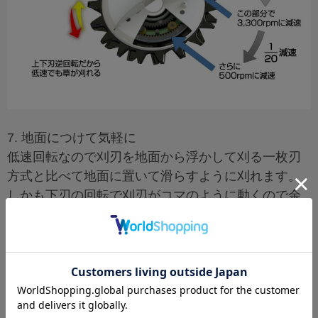
7. 地面につけて気軽に
低速回転なので刈刃を地面から浮かして刈る一枚刃
方式と比べて地面に置いて滑らすように刈れます。
しかも下刃の回転で刈刃がコマのように動くので余
分な力がいりません。