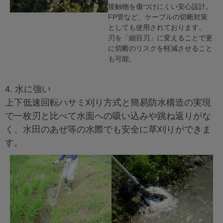
接触物を傷つけにくい安心設計。
FP管など、ケーブルの切断対策
としても使用されております。
刃を「細目刃」に変えることで更
に切断のリスクを軽減させること
も可能。
4. 水に強い
上下低速回転ハサミ刈り方式と簡易防水構造の実現
で一枚刃と比べて水面への吸い込みや跳ね返りがな
く、水田のあぜ等の水際でも安全に草刈りができま
す。