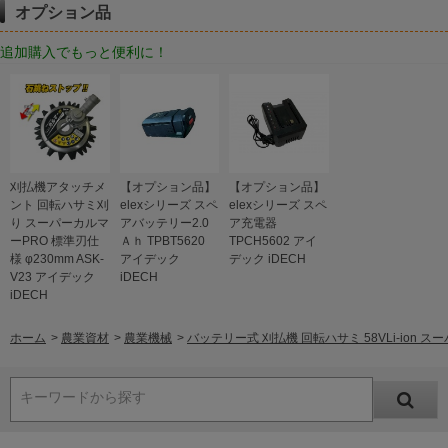
オプション品
追加購入でもっと便利に！
刈払機アタッチメ
【オプション品】
【オプション品】
ント 回転ハサミ刈
elexシリーズ スペ
elexシリーズ スペ
り スーパーカルマ
アバッテリー2.0
ア充電器
ーPRO 標準刃仕
Ａｈ TPBT5620
TPCH5602 アイ
様 φ230mm ASK-
アイデック
デック iDECH
V23 アイデック
iDECH
iDECH
ホーム
>
農業資材
>
農業機械
>
バッテリー式 刈払機 回転ハサミ 58VLi-ion ス
キーワードから探す