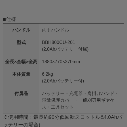
■仕様
ハンドル
両手ハンドル
型式
BBH800CU-201
(2.0Ahバッテリー付属)
全長×全幅×全高
1880×770×370mm
本体質量
6.2kg
(2.0Ahバッテリー付)
付属品
バッテリー・充電器・肩掛けバンド・
飛散保護カバー・一般刈刃用ギヤケー
ス・工具セット
※使用時間：最長約90分低回転スロットル&4.0Ahバ
ッテリーの場合)