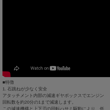
■特徴
1. 石跳ねが少なく安全
アタッチメント内部の減速ギヤボックスでエンジン
回転数を約20分の1まで減速します。
この減速機構と上下刃の回転ハサミ駆動により、低