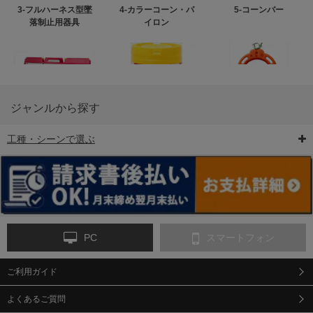
3-フルハーネス型墜
4-カラーコーン・パ
5-コーンバー
落制止用器具
イロン
ジャンルから探す
工種・シーンで選ぶ
6-矢印板/LED矢印板
7-クッションドラム
8-バリケード・フェ
ンス
PC
スマートフォン
ご利用ガイド
9-点字マット・タイ
10-樹脂製敷板・養生
11-段差解消マット/
ヤストッパー
用ゴムマット
スロープ
よくあるご質問