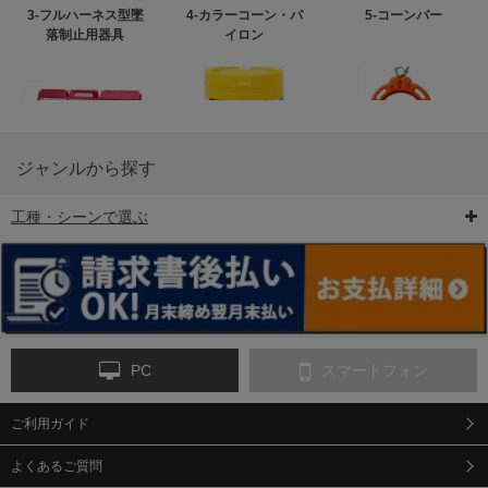
3-フルハーネス型墜
4-カラーコーン・パ
5-コーンバー
落制止用器具
イロン
ジャンルから探す
工種・シーンで選ぶ
6-矢印板/LED矢印板
7-クッションドラム
8-バリケード・フェ
ンス
PC
スマートフォン
ご利用ガイド
9-点字マット・タイ
10-樹脂製敷板・養生
11-段差解消マット/
ヤストッパー
用ゴムマット
スロープ
よくあるご質問