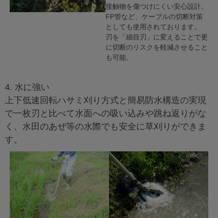
接触物を傷つけにくい安心設計。
FP管など、ケーブルの切断対策
としても使用されております。
刃を「細目刃」に変えることで更
に切断のリスクを軽減させること
も可能。
4. 水に強い
上下低速回転ハサミ刈り方式と簡易防水構造の実現
で一枚刃と比べて水面への吸い込みや跳ね返りがな
く、水田のあぜ等の水際でも安全に草刈りができま
す。