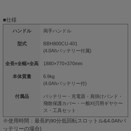
■仕様
ハンドル
両手ハンドル
型式
BBH800CU-401
(4.0Ahバッテリー付属)
全長×全幅×全高
1880×770×370mm
本体質量
6.9kg
(4.0Ahバッテリー付)
付属品
バッテリー・充電器・肩掛けバンド・
飛散保護カバー・一般刈刃用ギヤケー
ス・工具セット
※使用時間：最長約90分低回転スロットル&4.0Ahバ
ッテリーの場合)