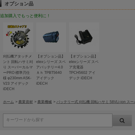
オプション品
追加購入でもっと便利に！
刈払機アタッチメ
【オプション品】
【オプション品】
ント 回転ハサミ刈
elexシリーズ スペ
elexシリーズ スペ
り スーパーカルマ
アバッテリー4.0
ア充電器
ーPRO 標準刃仕
Ａｈ TPBT5640
TPCH5602 アイ
様 φ230mm ASK-
アイデック
デック iDECH
V23 アイデック
iDECH
iDECH
ホーム
>
農業資材
>
農業機械
>
バッテリー式 刈払機 回転ハサミ 58VLi-ion ス
キーワードから探す