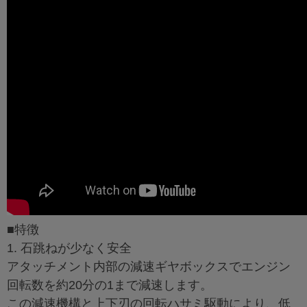
■特徴
1. 石跳ねが少なく安全
アタッチメント内部の減速ギヤボックスでエンジン
回転数を約20分の1まで減速します。
この減速機構と上下刃の回転ハサミ駆動により、低