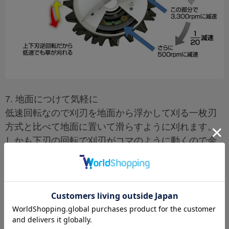
7. 地面につけて気軽に
低速回転なので刈刃を地面から浮かして刈る一枚刃
方式と比べて地面に置いて滑らすように刈れます。
しかも下刃の回転で刈刃がコマのように動くので余
分な力がいりません。