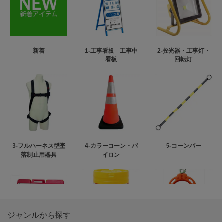
新着
1-工事看板 工事中
2-投光器・工事灯・
看板
回転灯
3-フルハーネス型墜
4-カラーコーン・パ
5-コーンバー
落制止用器具
イロン
ジャンルから探す