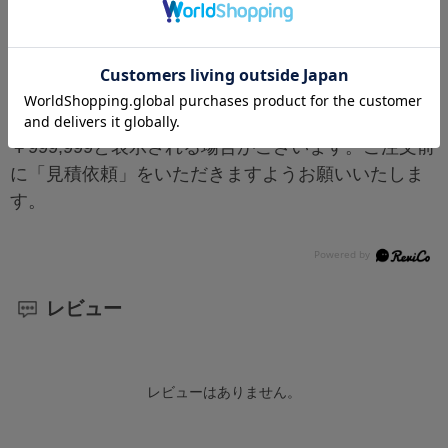
※工事現場、現場事務所へのお届けは出来ません。
※個人宅へのお届けの場合、別途追加送料が発生い
たします。法人名または屋号をお持ちの場合はご入
力漏れのないようご注意ください。
※大型商品または複数個同時ご注文の場合、送料が
￥999,999と表示される場合がございます。ご注文前
に「見積依頼」をいただきますようお願いいたしま
す。
レビュー
レビューはありません。