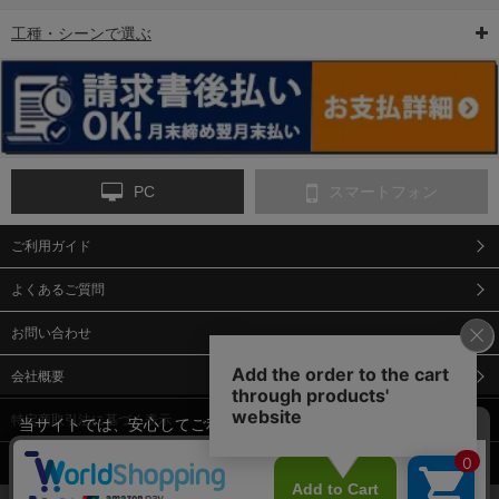
工種・シーンで選ぶ
6-矢印板/LED矢印板
7-クッションドラム
8-バリケード・フェ
ンス
PC
スマートフォン
ご利用ガイド
9-点字マット・タイ
10-樹脂製敷板・養生
11-段差解消マット/
ヤストッパー
用ゴムマット
スロープ
よくあるご質問
お問い合わせ
会社概要
特定商取引法に基づく表示
当サイトでは、安心してご利用いただくため（なりすまし防止
等）、またサイトの利便性向上のため、クッキー(Cookie)を使用
個人情報保護方針
しています。 サイトのクッキー(Cookie)の使用に関しては、「
プ
12-安全ベスト
13-誘導灯・誘導棒・
14-ライフジャケット
合図灯・手旗