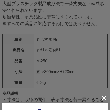
大型プラスチック製品成形法で一番丈夫な回転成形
法で作られています。
耐衝撃性、耐薬品性に非常にすぐれています。
※すべての薬品に対応するわけではありません。
種別
丸形容器 桶
商品名
丸型容器 M型
品番
M-250
寸法
直径800mm×H720mm
重量
6.0kg
商品説明
・寸法は、収縮の関係上表示寸法と若干異なること
がありますので、参考寸法にしてください。