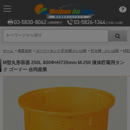
キーワードから探す
キーワードから探す
ホーム
>
農業資材
>
ローリータンク 貯水槽 かいば桶
>
貯水槽・かいば桶
>
M型
M型丸形容器 250L 800Φ×H720mm M-250 液体貯蔵用タン
ク ゴードー 合同産業