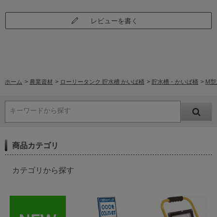
レビューを書く
ホーム
>
農業資材
>
ローリータンク 貯水槽 かいば桶
>
貯水槽・かいば桶
>
M型
キーワードから探す
商品カテゴリ
カテゴリから探す