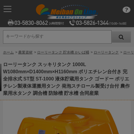
キーワードから探す
キーワードから探す
ホーム
>
農業資材
>
ローリータンク 貯水槽 かいば桶
>
ローリータンク
>
ローリ
ローリータンク スッキリタンク 1000L
W1080mm×D1400mm×H1160mm ポリエチレン台付き 完
全排水式 ST型 ST-1000 液体貯蔵用タンク ゴードー ポリエ
チレン製液体運搬用タンク 発泡スチロール製受け台付 農作
業用水タンク 調合槽 防除槽 貯水槽 合同産業