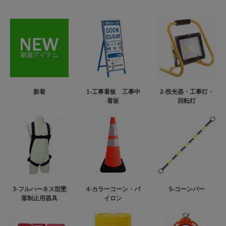
新着
1-工事看板 工事中
2-投光器・工事灯・
看板
回転灯
3-フルハーネス型墜
4-カラーコーン・パ
5-コーンバー
落制止用器具
イロン