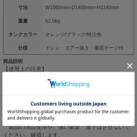
寸法
W1080mm×D1400mm×H1160mm
重量
62.0kg
タンクカラー
オレンジ/ブラック/特注色
仕様
ドレン・エアー抜き・液面ゲージ付
商品説明
【使用上の注意】
・この製品は水・農薬散布用です。
（農薬の品種により取付部品の交換が必要な場合が
ありますので、ご注意ください。）
・灯油、ガソリン、化学薬品、劇薬、危険物質等に
は使用しないでください。
・使用温度は常温又は40°C以下でご使用ください。
・製品の埋設使用や、強い衝撃・落下はさせないで
ください。破損します。