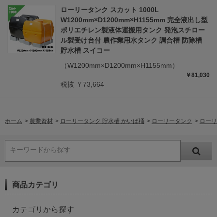
ローリータンク スカット 1000L
W1200mm×D1200mm×H1155mm 完全液出し型
ポリエチレン製液体運搬用タンク 発泡スチロー
ル製受け台付 農作業用水タンク 調合槽 防除槽
貯水槽 スイコー
（W1200mm×D1200mm×H1155mm）
￥81,030
税抜 ￥73,664
ホーム
>
農業資材
>
ローリータンク 貯水槽 かいば桶
>
ローリータンク
>
ローリ
キーワードから探す
商品カテゴリ
カテゴリから探す