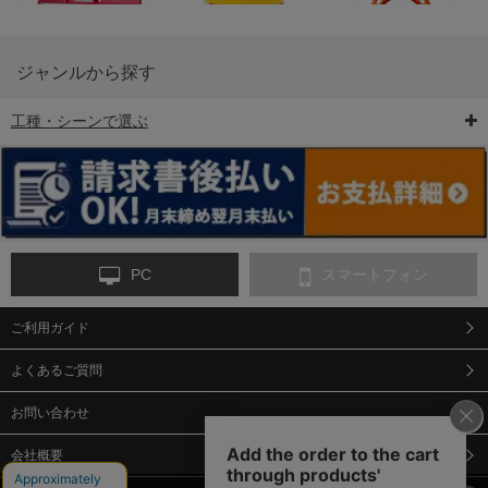
ジャンルから探す
工種・シーンで選ぶ
6-矢印板/LED矢印板
7-クッションドラム
8-バリケード・フェ
ンス
PC
スマートフォン
ご利用ガイド
9-点字マット・タイ
10-樹脂製敷板・養生
11-段差解消マット/
ヤストッパー
用ゴムマット
スロープ
よくあるご質問
お問い合わせ
会社概要