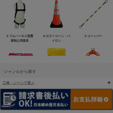
3-フルハーネス型墜
4-カラーコーン・パ
5-コーンバー
落制止用器具
イロン
ジャンルから探す
工種・シーンで選ぶ
6-矢印板/LED矢印板
7-クッションドラム
8-バリケード・フェ
ンス