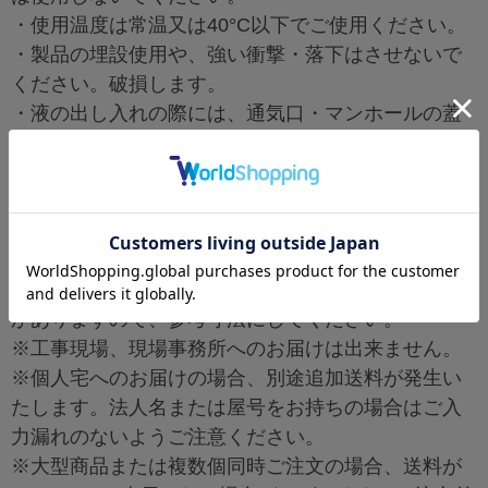
・使用温度は常温又は40°C以下でご使用ください。
・製品の埋設使用や、強い衝撃・落下はさせないで
ください。破損します。
・液の出し入れの際には、通気口・マンホールの蓋
を開放して使用してください。
・製品の材質はポリエチレンです。屋外での使用、
保管の場合は紫外線劣化が早くなります。
・製品の管理につきましては、子どもが入らないよ
うな場所に保管して安全を確認してください。
・寸法は、収縮の関係上表示寸法と若干異なること
がありますので、参考寸法にしてください。
※工事現場、現場事務所へのお届けは出来ません。
※個人宅へのお届けの場合、別途追加送料が発生い
たします。法人名または屋号をお持ちの場合はご入
力漏れのないようご注意ください。
※大型商品または複数個同時ご注文の場合、送料が