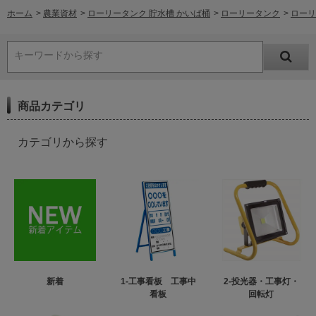
ホーム
>
農業資材
>
ローリータンク 貯水槽 かいば桶
>
ローリータンク
>
ローリ
キーワードから探す
商品カテゴリ
カテゴリから探す
新着
1-工事看板 工事中
2-投光器・工事灯・
看板
回転灯