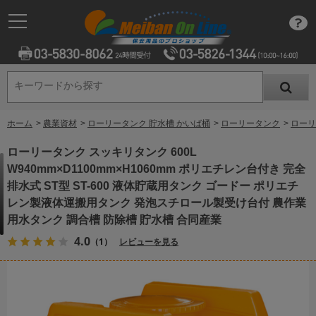
キーワードから探す
キーワードから探す
ホーム
>
農業資材
>
ローリータンク 貯水槽 かいば桶
>
ローリータンク
>
ローリ
ローリータンク スッキリタンク 600L
W940mm×D1100mm×H1060mm ポリエチレン台付き 完全
排水式 ST型 ST-600 液体貯蔵用タンク ゴードー ポリエチ
レン製液体運搬用タンク 発泡スチロール製受け台付 農作業
用水タンク 調合槽 防除槽 貯水槽 合同産業
4.0
（1）
レビューを見る