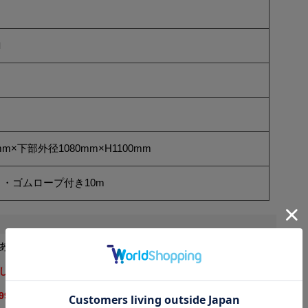
ロ
m×下部外径1080mm×H1100mm
・ゴムロープ付き10m
ありますので、参考寸法にしてください。
します。法人名または屋号をお持ちの場合はご入力漏れのない
99,999と表示される場合がございます。ご注文前に「見積依