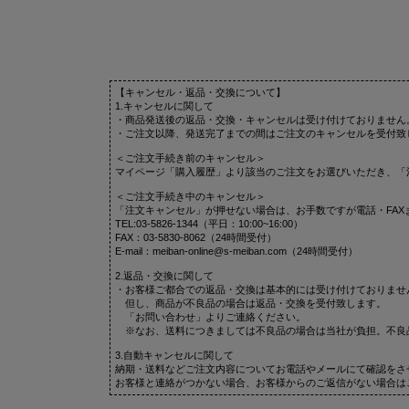
【キャンセル・返品・交換について】
1.キャンセルに関して
・商品発送後の返品・交換・キャンセルは受け付けておりません
・ご注文以降、発送完了までの間はご注文のキャンセルを受付致
＜ご注文手続き前のキャンセル＞
マイページ「購入履歴」より該当のご注文をお選びいただき、「
＜ご注文手続き中のキャンセル＞
「注文キャンセル」が押せない場合は、お手数ですが電話・FAX
TEL:03-5826-1344（平日：10:00~16:00）
FAX：03-5830-8062（24時間受付）
E-mail：meiban-online@s-meiban.com（24時間受付）
2.返品・交換に関して
・お客様ご都合での返品・交換は基本的には受け付けておりませ
但し、商品が不良品の場合は返品・交換を受付致します。
「お問い合わせ」よりご連絡ください。
※なお、送料につきましては不良品の場合は当社が負担。不良
3.自動キャンセルに関して
納期・送料などご注文内容についてお電話やメールにて確認をさ
お客様と連絡がつかない場合、お客様からのご返信がない場合は