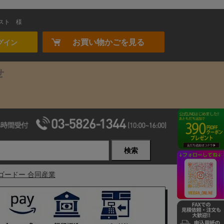
スト
様
お買い物かごを見る
グイン
せ
検索
0 ゴードー 合同産業