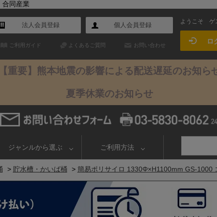
ー 合同産業
ようこそ
ゲ
法人会員登録
個人会員登録
ロ
ご利用ガイド
よくあるご質問
お問い合わせ
【重要】熊本地震の影響による配送遅延のお知ら
夏季休業のお知らせ
ジャンルから選ぶ
ご利用方法
桶
>
貯水槽・かいば桶
>
簡易ポリサイロ 1330Φ×H1100mm GS-100